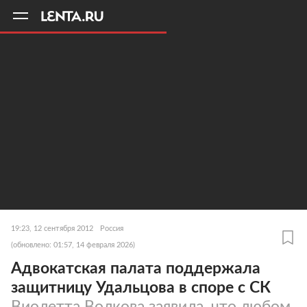
11
A
19:23, 12 сентября 2012
Россия
(обновлено: 01:57, 14 февраля 2026)
Адвокатская палата поддержала
защитницу Удальцова в споре с СК
Виолетта Волкова заявила, что любом