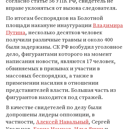
согласно статье 56 УПК РФ, свидетель не
вправе уклоняться от вызова следователя.
По итогам беспорядков на Болотной
площади накануне инаугурации
Владимира
Путина
, несколько десятков человек
получили различные травмы и около 400
были задержаны. СК РФ возбудил уголовное
дело, фигурантами которого на момент
написания новости, являются 17 человек,
обвиняемых в призывах и участии в
массовых беспорядках, а также в
применении насилия в отношении
представителей власти. Большая часть из
фигурантов находится под стражей.
В качестве свидетелей по делу были
допрошены лидеры оппозиции, в
частности,
Алексей Навальный
, Сергей
Удальцов,
Борис Немцов
,
Илья Яшин
и