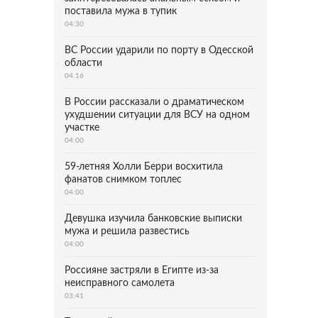
поставила мужа в тупик
04:30
ВС России ударили по порту в Одесской
области
04:16
В России рассказали о драматическом
ухудшении ситуации для ВСУ на одном
участке
04:00
59-летняя Холли Берри восхитила
фанатов снимком топлес
04:00
Девушка изучила банковские выписки
мужа и решила развестись
04:00
Россияне застряли в Египте из-за
неисправного самолета
03:41