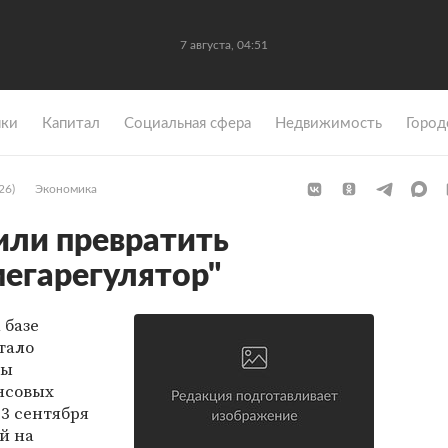
7 августа, 04:51
ки
Капитал
Социальная сфера
Недвижимость
Город
26)
Экономика
или превратить
мегарегулятор"
 базе
тало
мы
нсовых
13 сентября
й на