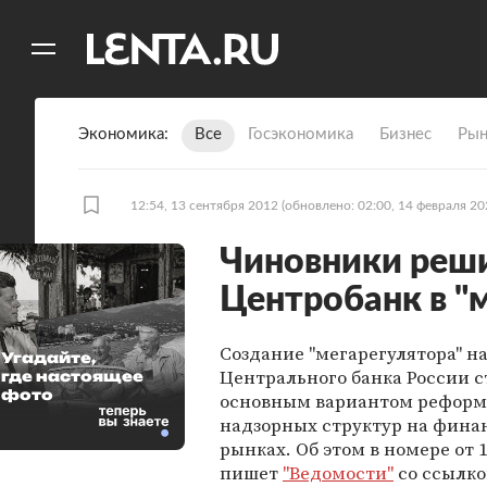
11
A
Экономика
Все
Госэкономика
Бизнес
Рын
12:54, 13 сентября 2012
(обновлено: 02:00, 14 февраля 20
Чиновники реш
Центробанк в "
Создание "мегарегулятора" на
Угадайте,
Центрального банка России с
где настоящее
фото
основным вариантом рефор
надзорных структур на фина
рынках. Об этом в номере от 
пишет
"Ведомости"
со ссылко