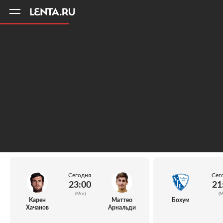
11
A
Сегодня
Сег
23:00
21
(Мск)
(М
Карен
Маттео
Бохум
Хачанов
Арнальди