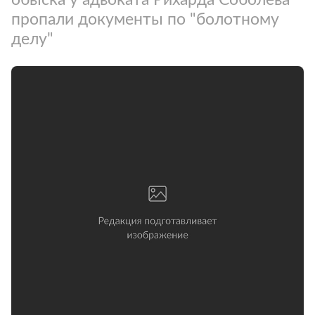
пропали документы по "болотному
делу"