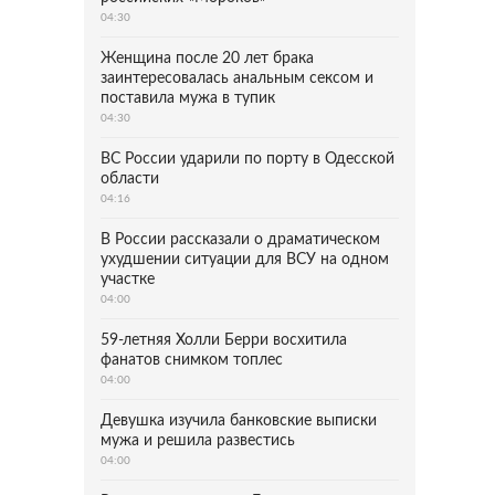
04:30
Женщина после 20 лет брака
заинтересовалась анальным сексом и
поставила мужа в тупик
04:30
ВС России ударили по порту в Одесской
области
04:16
В России рассказали о драматическом
ухудшении ситуации для ВСУ на одном
участке
04:00
59-летняя Холли Берри восхитила
фанатов снимком топлес
04:00
Девушка изучила банковские выписки
мужа и решила развестись
04:00