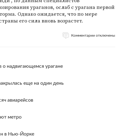
энди", по данным специалистов
зирования ураганов, ослаб с урагана первой
торма. Однако ожидается, что по мере
траны его сила вновь возрастет.
Комментарии отключены
в о надвигающемся урагане
акрылась еще на один день
яч авиарейсов
оют метро
ан в Нью-Йорке