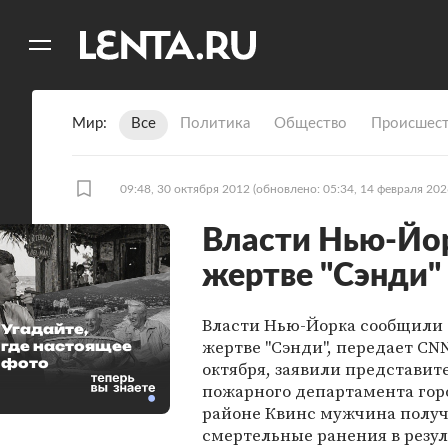
11
A
Мир
Все
Политика
Общество
Происшест
09:48, 30 октября 2012
(обновлено: 05:34, 14 февраля 202
Власти Нью-Йо
жертве "Сэнди"
Власти Нью-Йорка сообщили 
Угадайте,
жертве "Сэнди", передает CNN
где настоящее
фото
октября, заявили представит
пожарного департамента горо
районе Квинс мужчина полу
смертельные ранения в резул