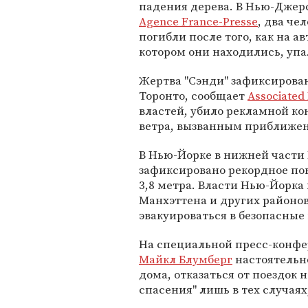
падения дерева. В Нью-Джер
Agence France-Presse
, два че
погибли после того, как на ав
котором они находились, упа
Жертва "Сэнди" зафиксирова
Торонто, сообщает
Associated
властей, убило рекламной к
ветра, вызванным приближен
В Нью-Йорке в нижней части 
зафиксировано рекордное пов
3,8 метра. Власти Нью-Йорка
Манхэттена и других районов
эвакуироваться в безопасные
На специальной пресс-конфе
Майкл Блумберг
настоятельно
дома, отказаться от поездок 
спасения" лишь в тех случаях,