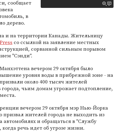
си, сообщает
ловека
томобиль, в
ло дерево.
на и на территории Канады. Жительницу
 Press
со ссылкой на заявление местных
онструкцией, сорванной сильным порывом
ием "Сэнди".
Манхэттена вечером 29 октября было
ышение уровня воды в прибрежной зоне - на
 призвали около 400 тысяч жителей
 города, чьим домам угрожает подтопление,
 места.
ренции вечером 29 октября мэр Нью-Йорка
 призвал жителей города не выходить из
на автомобилях и обращаться в "Службу
 когда речь идет об угрозе жизни.