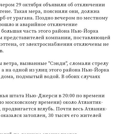
чером 29 октября объявили об отключении
ене. Такая мера, пояснили они, должна
б от урагана. Поздно вечером по местному
зошло и аварийное отключение
о большая часть этого района Нью-Йорка
ным представителей компании, поставляющей
эттена, от электроснабжения отключены не
в.
 ветра, вызванные "Сэнди", сломали стрелу
 а на одной из улиц этого района Нью-Йорка
дома, подмытый водой. В обоих случаях
жья штата Нью-Джерси в 20:00 по времени
 по московскому времени) около Атлантик-
 продвигается вглубь. Почти весь Атланик-
оказался затоплен, 30 тысяч его жителей