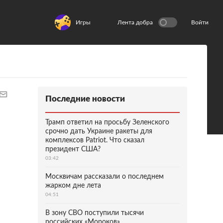
Игры
Лента добра
Войти
Последние новости
Трамп ответил на просьбу Зеленского
срочно дать Украине ракеты для
комплексов Patriot. Что сказал
президент США?
03:42
Москвичам рассказали о последнем
жарком дне лета
04:51
В зону СВО поступили тысячи
российских «Мороков»