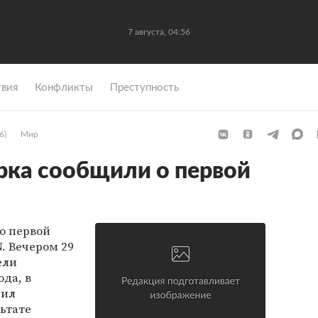
7 августа, 04:56
вия
Конфликты
Преступность
6)
Мир
рка сообщили о первой
о первой
. Вечером 29
ели
да, в
чил
ьтате