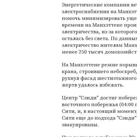
Энергетические компании ве
электроснабжения на Манхэтт
помочь минимизировать ущер
времени на Манхэттене прои
электричества, из-за которог
осталась без света. По дан
электричество жителям Манх
менее 250 тысяч домохозяйст
На Манхэттене резкие порывы
крана, строившего небоскреб,
рухнул фасад шестиэтажного 
жертв удалось избежать.
Центр "Сэнди" достиг побере
восточного побережья (04:00
Сити, и, в настоящий момент,
Сити еще до подхода "Сэнди" 
эвакуированы.