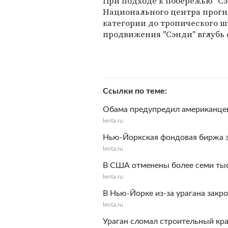
При подходе к побережью "С
Национального центра прогно
категории до тропического ш
продвижения "Сэнди" вглубь с
Ссылки по теме
Обама предупредил американце
lenta.ru
Нью-Йоркская фондовая биржа з
lenta.ru
В США отменены более семи тыс
lenta.ru
В Нью-Йорке из-за урагана закр
lenta.ru
Ураган сломал строительный кр