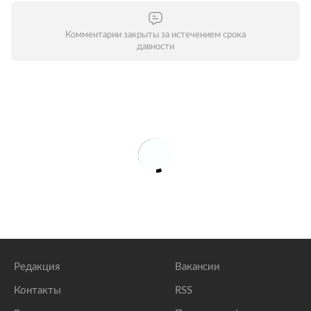
Комментарии закрыты за истечением срока
давности
Редакция
Вакансии
Контакты
RSS