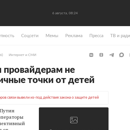
6 августа, 08:24
упность
Coцсети
Мемы
Реклама
Пресса
ТВ и рад
6)
Интернет и СМИ
 провайдерам не
чные точки от детей
ров связи вывели из-под действия закона о защите детей
 Путин
операторы
ллективный
я от