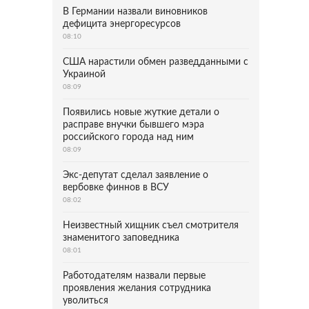
В Германии назвали виновников
дефицита энергоресурсов
08:10
США нарастили обмен разведданными с
Украиной
08:09
Появились новые жуткие детали о
расправе внучки бывшего мэра
российского города над ним
08:09
Экс-депутат сделал заявление о
вербовке финнов в ВСУ
08:02
Неизвестный хищник съел смотрителя
знаменитого заповедника
08:01
Работодателям назвали первые
проявления желания сотрудника
уволиться