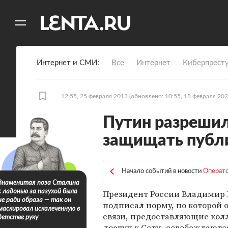
11
A
Интернет и СМИ
Все
Интернет
Киберпрест
12:55, 25 февраля 2013
(обновлено: 10:55, 18 февраля 202
Путин разрешил
защищать публи
Начало событий в новости
Операто
Знаменитая поза Сталина
Президент России Владимир
с ладонью за пазухой была
не ради образа — так он
подписал норму, по которой 
маскировал искалеченную в
связи, предоставляющие ко
детстве руку
доступ к Сети, освобождаютс