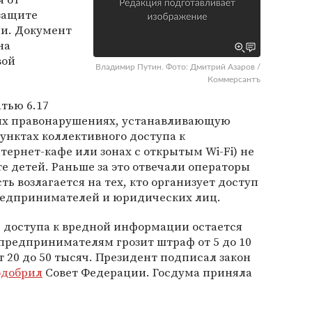
 защите
и. Документ
на
вой
Владимир Путин. Фото: Дмитрий Азаров /
Коммерсантъ
тью 6.17
ых правонарушениях, устанавливающую
 пунктах коллективного доступа к
тернет-кафе или зонах с открытым Wi-Fi) не
 детей. Раньше за это отвечали операторы
ть возлагается на тех, кто организует доступ
редпринимателей и юридических лиц.
е доступа к вредной информации остается
редпринимателям грозит штраф от 5 до 10
 20 до 50 тысяч. Президент подписал закон
одобрил
Совет Федерации. Госдума приняла