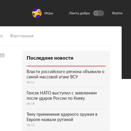
Игры
Лента добра
Войти
ио
Фактчекинг
Последние новости
Власти российского региона объявили о
самой массовой атаке ВСУ
08:16
Генсек НАТО выступил с заявлением
после ударов России по Киеву
08:18
Тему применения ядерного оружия в
Европе назвали рутиной
08:13