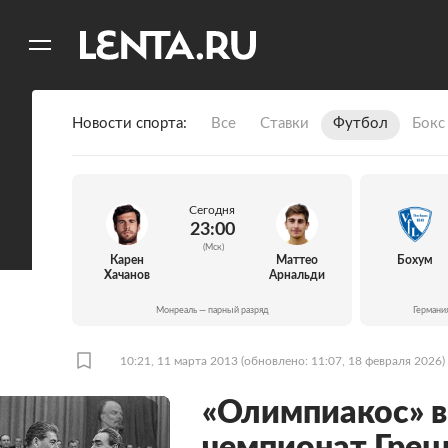
11
A
Новости спорта
Все
Ставки
Футбол
Бокс
Сегодня
23:00
(Мск)
Карен
Маттео
Бохум
Хачанов
Арнальди
Монреаль — парный разряд
Германи
10:21, 11 марта 2013
(обновлено: 11:07, 18 февраля 2026)
«Олимпиакос» в