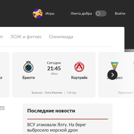
Игры
Лента добра
Войти
рт
ЗОЖ и фитнес
Олимпиада
Сегодня
21:45
(Мск)
йл
Брюгге
Кортрейк
Эшторил
Бельгия — Лига Жюпиле
|
1-й тур
Португалия 
Последние новости
ВСУ атаковали Ялту. На берег
выбросило морской дрон