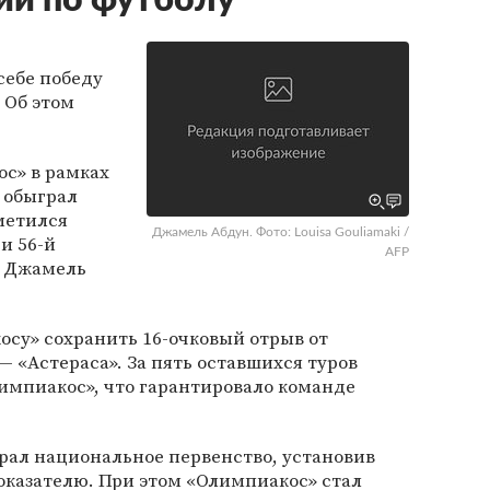
ии по футболу
себе победу
 Об этом
с» в рамках
и обыграл
тметился
Джамель Абдун. Фото: Louisa Gouliamaki /
и 56-й
AFP
л Джамель
су» сохранить 16-очковый отрыв от
 «Астераса». За пять оставшихся туров
импиакос», что гарантировало команде
играл национальное первенство, установив
оказателю. При этом «Олимпиакос» стал