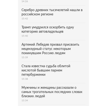
14:26
Серебро древних тысячелетий нашли в
российском регионе
15:42
Трамп умудрился оскорбить одну
категорию автовладельцев
15:40
Артемий Лебедев призвал присвоить
нецензурный статус некоторым
покинувшим Россию людям
15:39
Стала известна судьба облитой
кислотой бывшим парнем
петербурженки
15:38
Мужчины и женщины рассказали о
самых трогательных последних словах
близких людей
15:34