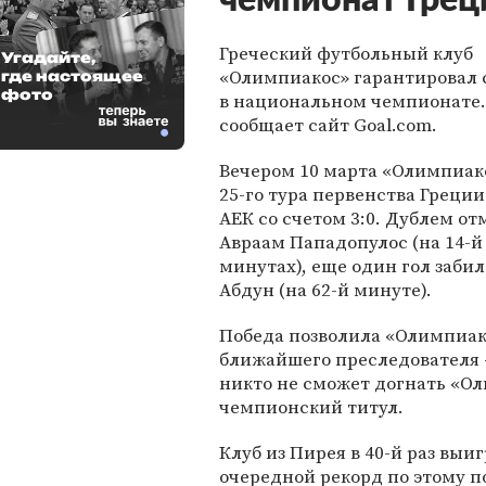
чемпионат Грец
Греческий футбольный клуб
Угадайте,
«Олимпиакос» гарантировал 
где настоящее
фото
в национальном чемпионате.
сообщает сайт Goal.com.
Вечером 10 марта «Олимпиако
25-го тура первенства Греци
АЕК со счетом 3:0. Дублем о
Авраам Пападопулос (на 14-й 
минутах), еще один гол заби
Абдун (на 62-й минуте).
Победа позволила «Олимпиако
ближайшего преследователя —
никто не сможет догнать «Ол
чемпионский титул.
Клуб из Пирея в 40-й раз вы
очередной рекорд по этому п