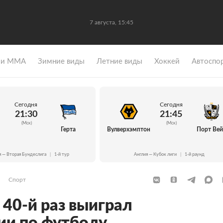
7 августа, 15:45
 и ММА
Зимние виды
Летние виды
Хоккей
Автоспо
Сегодня
Сегодня
21:30
21:45
(Мск)
(Мск)
Герта
Вулверхэмптон
Порт Ве
я — Вторая Бундеслига
|
1-й тур
Англия — Кубок лиги
|
1-й раунд
Спорт
 40-й раз выиграл