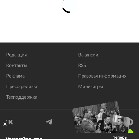
Редакция
Вакансии
Контакты
RSS
Реклама
Правовая информация
Пресс-релизы
Мини-игры
Техподдержка
18
+