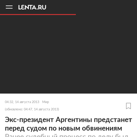
11
A
04:32, 14 августа 2013
Мир
(обновлено: 04:47, 14 августа 2013)
Экс-президент Аргентины предстанет
перед судом по новым обвинениям
Ранее судебный процесс по делу был