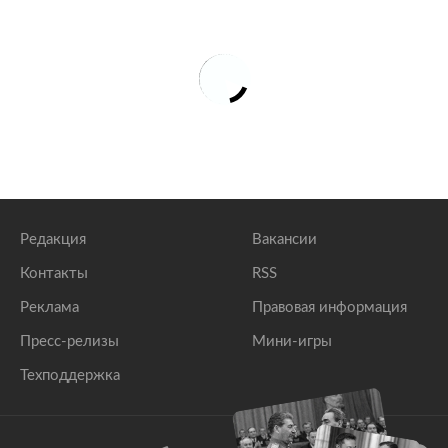
Редакция
Вакансии
Контакты
RSS
Реклама
Правовая информация
Пресс-релизы
Мини-игры
Техподдержка