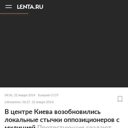
11
A
04:06, 22 января 2014
Бывший СССР
(обновлено: 06:27, 22 января 2014)
В центре Киева возобновились
локальные стычки оппозиционеров с
милицией
Протестующие создают