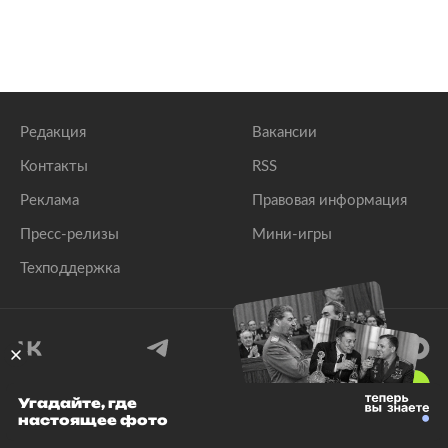
Редакция
Вакансии
Контакты
RSS
Реклама
Правовая информация
Пресс-релизы
Мини-игры
Техподдержка
18
+
Угадайте, где
настоящее фото
© 1999–2026 Все права защищены.
ООО «Лента.Ру»