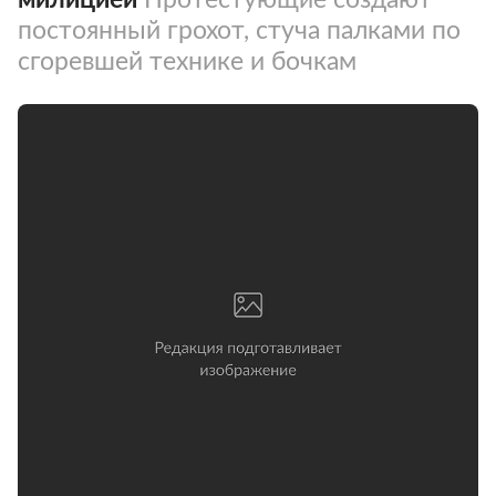
постоянный грохот, стуча палками по
сгоревшей технике и бочкам