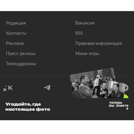
Редакция
Вакансии
Контакты
RSS
Реклама
Правовая информация
Пресс-релизы
Мини-игры
Техподдержка
18
+
Угадайте, где
настоящее фото
© 1999–2026 Все права защищены.
ООО «Лента.Ру»
Лента добра
деактивирована. Добро