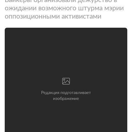
ожидании возможного штурма мэрии
оппозиционными активистами