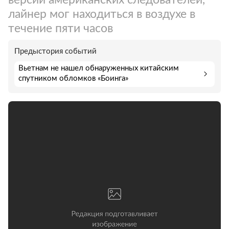
лайнер мог находиться в воздухе в
течение пяти часов
Предыстория событий
Вьетнам не нашел обнаруженных китайским
спутником обломков «Боинга»