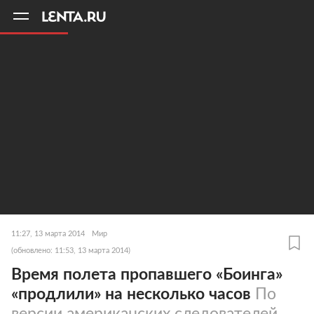
11
A
11:27, 13 марта 2014
Мир
(обновлено: 11:53, 13 марта 2014)
Время полета пропавшего «Боинга»
«продлили» на несколько часов
По
версии американских следователей,