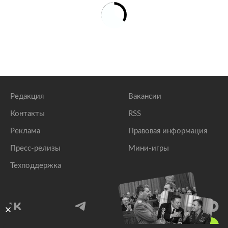
Редакция
Вакансии
Контакты
RSS
Реклама
Правовая информация
Пресс-релизы
Мини-игры
Техподдержка