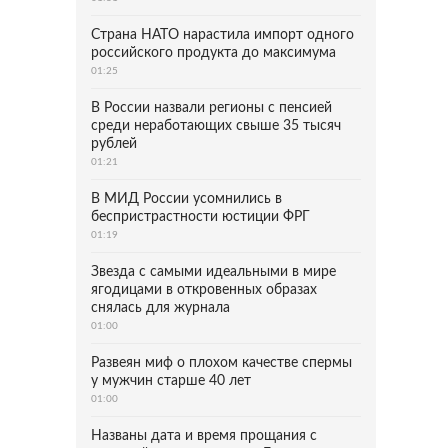
Страна НАТО нарастила импорт одного
российского продукта до максимума
01:25
В России назвали регионы с пенсией
среди неработающих свыше 35 тысяч
рублей
01:21
В МИД России усомнились в
беспристрастности юстиции ФРГ
01:19
Звезда с самыми идеальными в мире
ягодицами в откровенных образах
снялась для журнала
01:00
Развеян миф о плохом качестве спермы
у мужчин старше 40 лет
01:00
Названы дата и время прощания с