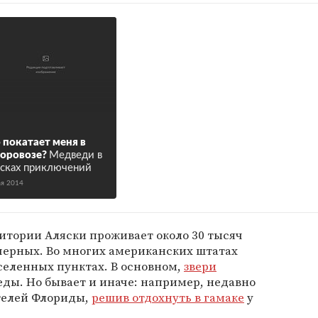
 покатает меня в
оровозе?
Медведи в
сках приключений
ая 2014
ритории Аляски проживает около 30 тысяч
черных. Во многих американских штатах
селенных пунктах. В основном,
звери
еды. Но бывает и иначе: например, недавно
телей Флориды,
решив отдохнуть в гамаке
у