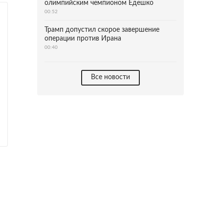
олимпийским чемпионом Едешко
00:52
Трамп допустил скорое завершение
операции против Ирана
00:40
Все новости