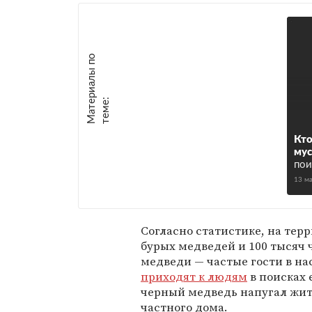
М
а
т
р
и
а
л
ы
п
о
т
е
м
е
е
:
Кто
мус
пои
13 м
Согласно статистике, на тер
бурых медведей и 100 тысяч 
медведи — частые гости в на
приходят к людям
в поисках 
черный медведь напугал жи
частного дома.