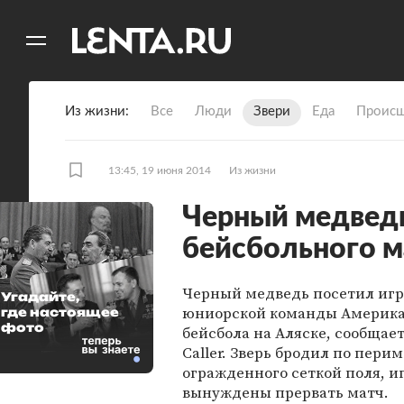
11
A
Из жизни
Все
Люди
Звери
Еда
Происш
13:45, 19 июня 2014
Из жизни
Черный медведь
бейсбольного м
Черный медведь посетил игр
Угадайте,
юниорской команды Америка
где настоящее
фото
бейсбола на Аляске, сообщает
Caller. Зверь бродил по пери
огражденного сеткой поля, и
вынуждены прервать матч.