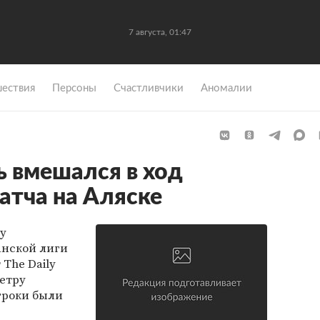
7 августа, 01:47
ествия
Персоны
Счастливчики
Аномалии
 вмешался в ход
атча на Аляске
у
нской лиги
 The Daily
метру
гроки были