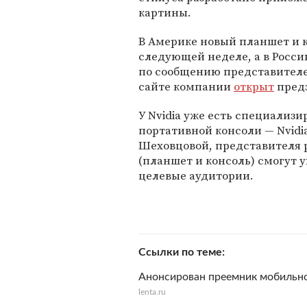
картины.
В Америке новый планшет и 
следующей неделе, а в Росси
по сообщению представителе
сайте компании
открыт
предз
У Nvidia уже есть специализ
портативной консоли — Nvidi
Шеховцовой, представителя р
(планшет и консоль) смогут у
целевые аудитории.
Ссылки по теме
Анонсирован преемник мобильно
lenta.ru