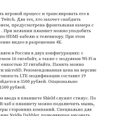
ь игровой процесс и транслировать его в
witch. Для тех, кто захочет снабдить
ием, предусмотрена фронтальная камера с
 . При желании планшет можно уподобить
по HDMI-кабелю к телевизору. При этом
ение видео в разрешении 4K.
влен в России в двух конфигурациях: c
мом 16 гигабайт, а также с модулями Wi-Fi и
емкостью 32 гигабайта. Память можно
ти microSD. Рекомендованная цена на версию
 стоимость LTE-модификации составит 19
ойдется в 3500 рублей. Опционально
1500 рублей.
ввода в планшете Shield служит стилус. По
USB-хаб к планшету можно подключить мышь,
леры сторонних компаний. Специально для
ние Nvidia Dabbler, позволяющее рисовать