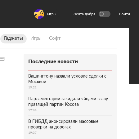
Игры
Лента добра
Войти
Гаджеты
Игры
Софт
Последние новости
Вашингтону назвали условие сделки с
Москвой
19:22
Парламентарии закидали яйцами главу
правящей партии Косова
19:44
В ГИБДД анонсировали массовые
проверки на дорогах
19:37