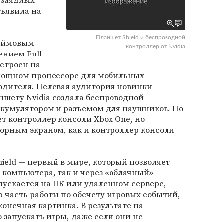
а заядлых
бъявила на
Планшет Shield и беспроводной
дюймовым
контроллер от Nvidia
ением Full
остроен на
 мощном процессоре для мобильных
одителя. Целевая аудитория новинки —
аншету Nvidia создала беспроводной
ккумулятором и разъемом для наушников. По
т контроллер консоли Xbox One, но
орным экраном, как и контроллер консоли
hield — первый в мире, который позволяет
-компьютера, так и через «облачный»
апускается на ПК или удаленном сервере,
часть работы по обсчету игровых событий,
онечная картинка. В результате на
запускать игры, даже если они не