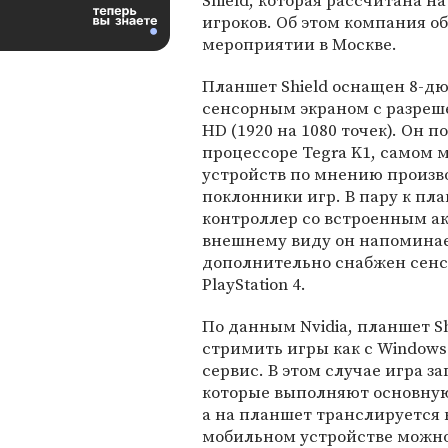
Shield, которая рассчитана н
игроков. Об этом компания о
мероприятии в Москве.
Планшет Shield оснащен 8-
сенсорным экраном с разреш
HD (1920 на 1080 точек). Он п
процессоре Tegra K1, самом
устройств по мнению произв
поклонники игр. В пару к пл
контроллер со встроенным а
внешнему виду он напоминае
дополнительно снабжен сенс
PlayStation 4.
По данным Nvidia, планшет S
стримить игры как с Windows
сервис. В этом случае игра з
которые выполняют основную 
а на планшет транслируется к
мобильном устройстве можно 