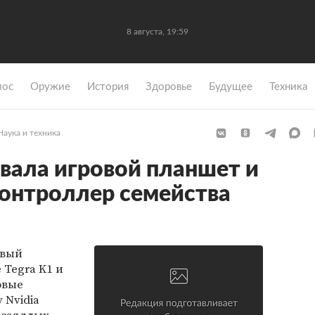
8 августа, 19:59
мос
Оружие
История
Здоровье
Будущее
Техника
Наука и техника
овала игровой планшет и
онтроллер семейства
овый
 Tegra K1 и
овые
 Nvidia