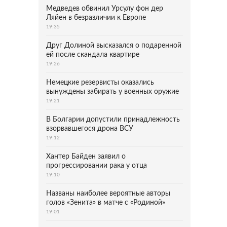
Медведев обвинил Урсулу фон дер
Ляйен в безразличии к Европе
19:35
Друг Долиной высказался о подаренной
ей после скандала квартире
19:26
Немецкие резервисты оказались
вынуждены забирать у военных оружие
19:21
В Болгарии допустили принадлежность
взорвавшегося дрона ВСУ
19:12
Хантер Байден заявил о
прогрессировании рака у отца
19:10
Названы наиболее вероятные авторы
голов «Зенита» в матче с «Родиной»
19:01