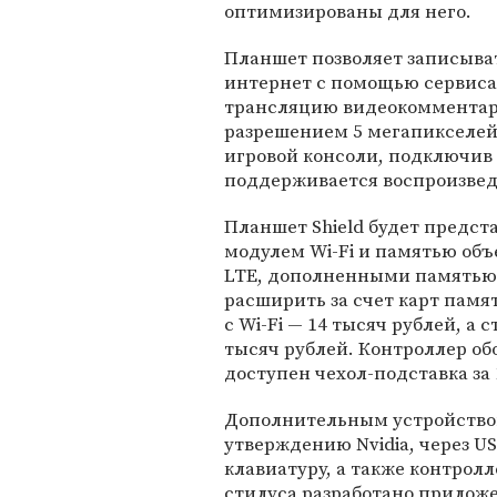
оптимизированы для него.
Планшет позволяет записыват
интернет с помощью сервиса T
трансляцию видеокомментар
разрешением 5 мегапикселей
игровой консоли, подключив 
поддерживается воспроизвед
Планшет Shield будет предста
модулем Wi-Fi и памятью объе
LTE, дополненными памятью 
расширить за счет карт памя
с Wi-Fi — 14 тысяч рублей, а
тысяч рублей. Контроллер об
доступен чехол-подставка за 
Дополнительным устройством 
утверждению Nvidia, через 
клавиатуру, а также контрол
стилуса разработано приложе