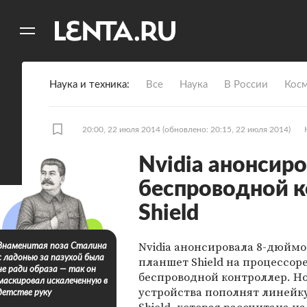
11
A
Наука и техника
Все
Наука
В России
Кос
20:00, 22 июля 2014
(обновлено: 20:15, 22 июля 2014)
Nvidia анонсир
беспроводной к
Shield
Nvidia анонсировала 8-дюйм
Знаменитая поза Сталина
с ладонью за пазухой была
планшет Shield на процессоре
не ради образа — так он
беспроводной контроллер. Н
маскировал искалеченную в
устройства пополнят линейку
детстве руку