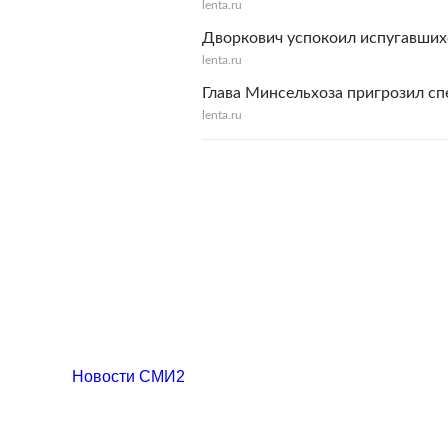
lenta.ru
Дворкович успокоил испугавшихс
lenta.ru
Глава Минсельхоза пригрозил сп
lenta.ru
Новости СМИ2