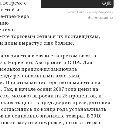
 встрече с
сетей и
Фото: Евгений Переверзев /
це-премьера
«Коммерсантъ»
ению
ения о
мые торговым сетям и их поставщикам,
и цены вырастут еще больше.
аблюдается в связи с запретом ввоза в
за, Норвегии, Австралии и США. Для
нсельхоз предложил заключать
между региональными властями,
. При этом министерство ссылается на
. Так, в начале осени 2007 года цены на
сло, молоко) выросли на 25 процентов, и
рживать цены в преддверии президентских
 согласились до конца года устанавливать
ов на социально значимые товары. В 2010
после засухи и неурожая, но на этот раз