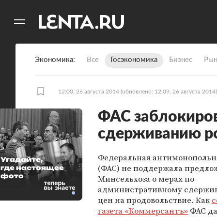
11
A
Экономика
Все
Госэкономика
Бизнес
Рын
12:00, 26 августа 2014
(обновлено: 12:09, 26 августа 2014)
ФАС заблокиро
сдерживанию ро
Федеральная антимонопольн
Угадайте,
(ФАС) не поддержала предло
где настоящее
фото
Минсельхоза о мерах по
административному сдержи
цен на продовольствие. Как
с
газета «Коммерсантъ»
ФАС да