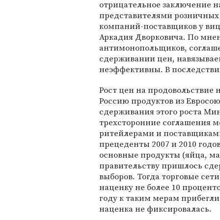
отрицательное заключение на
представителями розничных 
компаний-поставщиков у ви
Аркадия Дворковича. По мн
антимонопольщиков, соглаш
сдерживании цен, навязывае
неэффективны. В последстви
Рост цен на продовольствие н
Россию продуктов из Евросою
сдерживания этого роста Ми
трехсторонние соглашения 
ритейлерами и поставщиками
прецеденты 2007 и 2010 годов
основные продукты (яйца, ма
правительству пришлось сде
выборов. Тогда торговые сети
наценку не более 10 процент
году к таким мерам прибегли 
наценка не фиксировалась.