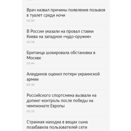
Врач назвал причины появления позывов
в туалет среди ночи
03:00
В России указали на провал ставки
Киева на западное «чудо-оружие»
02:58
Британца шокировала обстановка в
Москве
02:44
Алаудинов оценил потери украинской
армии
02:40
Российского спортсмена вызвали на
допинг-контроль после победы на
чемпионате Европы
02:33
Странная находка в вещах сына
позабавила пользователей сети