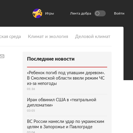
Игры
Лента добра
Войти
ская среда
Климат и экология
Деловой климат
Последние новости
«Ребенок погиб под упавшим деревом».
В Смоленской области ввели режим ЧС
из-за непогоды
01:36
Иран обвинил США в «театральной
дипломатии»
03:05
ВС России нанесли удар по украинским
целям в Запорожье и Павлограде
03:04