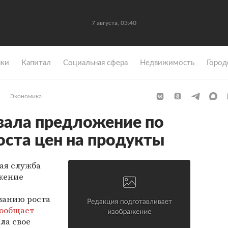
7 августа, 03:40
ки
Капитал
Социальная сфера
Недвижимость
Город
Экономика
вала предложение по
ста цен на продукты
ая служба
жение
ванию роста
ообщает
ла свое