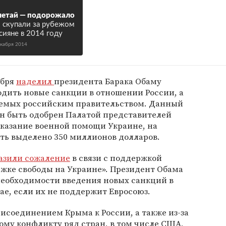
летай — подорожало
 скупали за рубежом
сияне в 2014 году
екабря 2014
абря
наделил
президента Барака Обаму
дить новые санкции в отношении России, а
уемых российским правительством. Данный
ен быть одобрен Палатой представителей
оказание военной помощи Украине, на
ыть выделено 350 миллионов долларов.
азили сожаление
в связи с поддержкой
жке свободы на Украине». Президент Обама
необходимости введения новых санкций в
ае, если их не поддержит Евросоюз.
присоединением Крыма к России, а также из-за
му конфликту ряд стран, в том числе США,