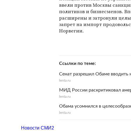
ввели против Москвы санкци
политиков и бизнесменов. В
расширены и затронули целые
запрет на импорт продовольс
Норвегии.
Ссылки по теме
Сенат разрешил Обаме вводить 
lenta.ru
МИД России раскритиковал аме
lenta.ru
Обама усомнился в целесообраз
lenta.ru
Новости СМИ2