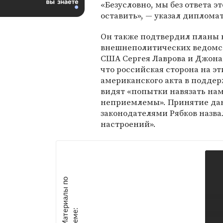
«Безусловно, мы без ответа э
оставить», — указал дипломат
Он также подтвердил планы 
внешнеполитических ведомст
США Сергея Лаврова и Джона 
что российская сторона на э
американского акта в поддер
видят «попытки навязать нам
неприемлемы». Принятие да
законодателями Рябков назв
настроений».
М
а
т
р
и
а
л
ы
п
о
т
е
м
е
е
: