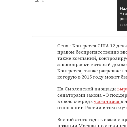
На
Что
рос
11 д
Сенат Конгресса США 12 дек
правом беспрепятственно вво
также компаний, контролир
законопроект, который долж
Конгресса, также разрешает 
которую в 2015 году может б
На Смоленской площади
выр
сенаторами закона «О поддер
в свою очередь
усомнился
в 
отношении России в том случ
Весной этого года в связи с 
позиции Москвы по украинско