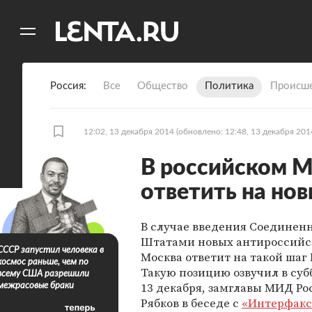
11
A
Россия
Все
Общество
Политика
Происше
12:02, 13 декабря 2014
(обновлено: 12:48, 13 декабря 201
В российском 
ответить на но
В случае введения Соедине
Штатами новых антироссийс
СССР запустил человека в
Москва ответит на такой шаг
космос раньше, чем по
Такую позицию озвучил в субб
всему США разрешили
13 декабря, замглавы МИД Ро
межрасовые браки
Рябков в беседе с
«Интерфакс