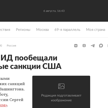
6 августа, 16:43
ствия
Регионы
Москва
69-я параллель
Моя страна
4)
Россия
МИД пообещали
вые санкции США
нными
ких санкций
 Вашингтона.
оту,
ссии Сергей
ом»
.