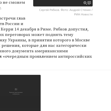
то не сможем
.
Сергей Рябков. Фото: Андрей Стенин /
РИА Новости
встречи глав
в России и
Керри 14 декабря в Риме. Рябков допустил,
тих переговорах может поднять тему
жку Украины, в принятии которого в Москве
 решения, которые для нас категорически
нного документа американскими
ал «очередным проявлением антироссийских