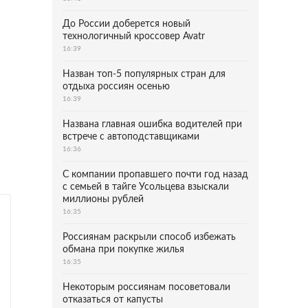
До России доберется новый
технологичный кроссовер Avatr
16:39
Назван топ-5 популярных стран для
отдыха россиян осенью
16:39
Названа главная ошибка водителей при
встрече с автоподставщиками
16:36
С компании пропавшего почти год назад
с семьей в тайге Усольцева взыскали
миллионы рублей
16:35
Россиянам раскрыли способ избежать
обмана при покупке жилья
16:35
Некоторым россиянам посоветовали
отказаться от капусты