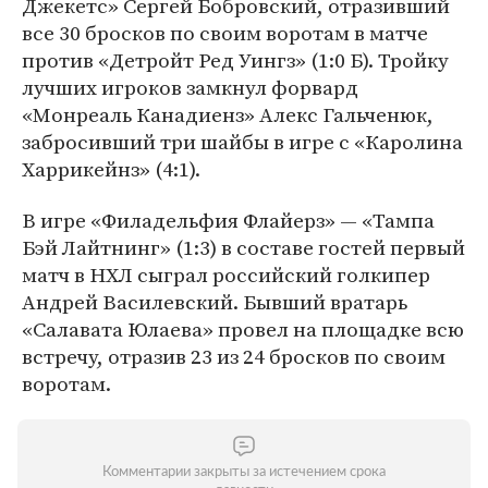
Джекетс» Сергей Бобровский, отразивший
все 30 бросков по своим воротам в матче
против «Детройт Ред Уингз» (1:0 Б). Тройку
лучших игроков замкнул форвард
«Монреаль Канадиенз» Алекс Гальченюк,
забросивший три шайбы в игре с «Каролина
Харрикейнз» (4:1).
В игре «Филадельфия Флайерз» — «Тампа
Бэй Лайтнинг» (1:3) в составе гостей первый
матч в НХЛ сыграл российский голкипер
Андрей Василевский. Бывший вратарь
«Салавата Юлаева» провел на площадке всю
встречу, отразив 23 из 24 бросков по своим
воротам.
Комментарии закрыты за истечением срока