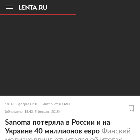
11
A
18:09, 5 февраля 2015
Интернет и СМИ
(обновлено: 18:43, 5 февраля 2015)
Sanoma потеряла в России и на
Украине 40 миллионов евро
Финский
медиахолдинг отчитался об итогах