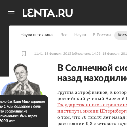
11
A
Наука и техника
Все
Наука
В России
Кос
11:41, 18 февраля 2015
(обновлено: 14:53, 18 февраля 201
В Солнечной си
назад находили
Группа астрофизиков, в кото
российский ученый Алексей 
Если бы Илон Маск тратил
Государственного астрономи
по 1 млн долларов в день,
института имени Штернберг
его состояние не
о том, что 70 тысяч лет назад
закончилось бы и через
2000 лет
расстоянии 0,8 светового год