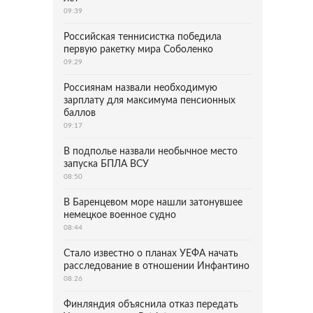
09:39
Российская теннисистка победила
первую ракетку мира Соболенко
09:29
Россиянам назвали необходимую
зарплату для максимума пенсионных
баллов
09:17
В подполье назвали необычное место
запуска БПЛА ВСУ
08:50
В Баренцевом море нашли затонувшее
немецкое военное судно
08:44
Стало известно о планах УЕФА начать
расследование в отношении Инфантино
08:26
Финляндия объяснила отказ передать