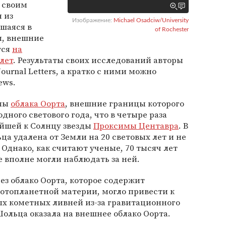
 своим
 из
Изображение:
Michael Osadciw/University
вшаяся в
of Rochester
ы, внешние
тся
на
лет
. Результаты своих исследований авторы
Journal Letters, а кратко с ними можно
ews.
елы
облака Оорта
, внешние границы которого
ного светового года, что в четыре раза
йшей к Солнцу звезды
Проксимы Центавра
. В
а удалена от Земли на 20 световых лет и не
 Однако, как считают ученые, 70 тысяч лет
 вполне могли наблюдать за ней.
ез облако Оорта, которое содержит
отопланетной материи, могло привести к
х кометных ливней из-за гравитационного
Шольца оказала на внешнее облако Оорта.