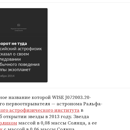
орот не туда
сийский астрофизик
сказал о своем
ледовании
бычного поведения
ппы экзопланет
оября 2014
ое название которой WISE J072003.20-
оего первооткрывателя — астронома Ральфа-
ого астрофизического института
в
открытии звезды в 2013 году. Звезда
рликом
массой в 0,08 массы Солнца, а ее
к
с массой в 0,06 массы Солнца.