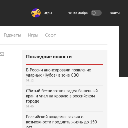
Игры
Лента добра
Войти
Гаджеты
Игры
Софт
Последние новости
В России анонсировали появление
ударных «Кубов» в зоне СВО
08:12
Сбитый беспилотник задел башенный
кран и упал на кровлю в российском
городе
09:40
Российский академик заявил о
возможности продлить жизнь до 150
лет