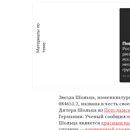
М
а
т
р
и
а
л
ы
п
о
т
е
м
е
е
:
Пов
Рос
рас
исс
нео
гру
12 н
Звезда Шольца, номенклатурн
084651.2, названа в честь св
Дитера Шольца из
Потсдамск
Германии. Ученый сообщил об 
Шольца является
красным ка
спутник —
коричневый карли