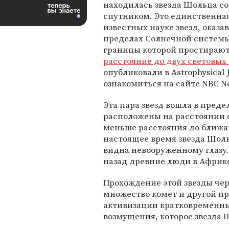
находилась звезда Шольца со
спутником. Это единственная
известных науке звезд, оказа
пределах Солнечной систем
границы которой простираю
расстояние до двух световых 
опубликовали в Astrophysical 
ознакомиться на сайте NBC N
Эта пара звезд вошла в пред
расположены на расстоянии од
меньше расстояния до ближа
настоящее время звезда Шольц
видна невооруженному глазу.
назад древние люди в Африке
Прохождение этой звезды чер
множество комет и другой пр
активизации кратковременны
возмущения, которое звезда 