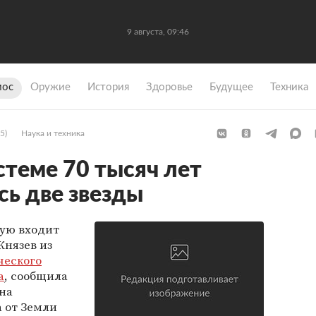
9 августа, 09:46
мос
Оружие
История
Здоровье
Будущее
Техника
5)
Наука и техника
стеме 70 тысяч лет
сь две звезды
рую входит
Князев из
ческого
а
, сообщила
 на
а от Земли