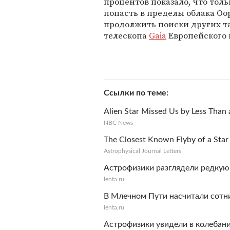
процентов показало, что толь
попасть в пределы облака Оо
продолжить поиски других т
телескопа
Gaia
Европейского 
Ссылки по теме
Alien Star Missed Us by Less Than a
NBC News
The Closest Known Flyby of a Star
Astrophysical Journal Letters
Астрофизики разглядели редкую
lenta.ru
В Млечном Пути насчитали сотн
lenta.ru
Астрофизики увидели в колебани