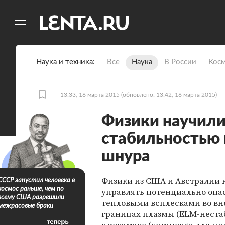
11
A
Наука и техника
Все
Наука
В России
Кос
13:33, 16 марта 2015
(обновлено: 13:42, 16 марта 2015)
Физики научили
стабильностью
шнура
Физики из США и Австралии 
СССР запустил человека в
космос раньше, чем по
управлять потенциально оп
всему США разрешили
тепловыми всплесками во в
межрасовые браки
границах плазмы (ELM-неста