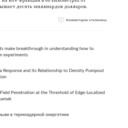
вышает десять миллиардов долларов.
Комментарии отключены
ts make breakthrough in understanding how to
on experiments
 Response and its Relationship to Density Pumpout
ion
Field Penetration at the Threshold of Edge-Localized
okamak
рыве в термоядерной энергетике