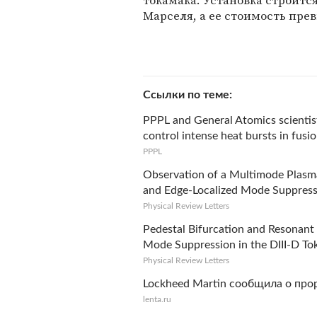
Марселя, а ее стоимость пре
Ссылки по теме
PPPL and General Atomics scientis
control intense heat bursts in fusi
PPPL
Observation of a Multimode Plasma
and Edge-Localized Mode Suppress
Physical Review Letters
Pedestal Bifurcation and Resonant 
Mode Suppression in the DIII-D T
Physical Review Letters
Lockheed Martin сообщила о про
lenta.ru