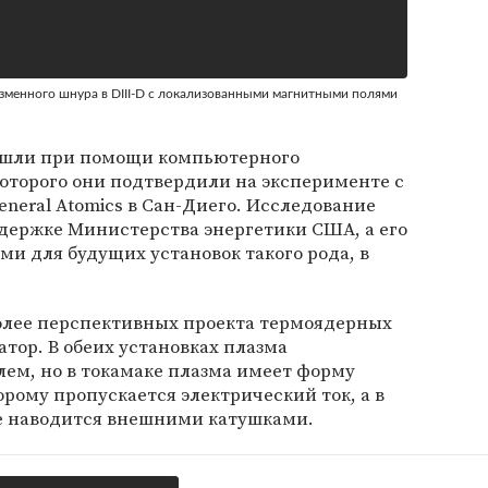
менного шнура в DIII-D с локализованными магнитными полями
ишли при помощи компьютерного
оторого они подтвердили на эксперименте с
neral Atomics в Сан-Диего. Исследование
держке Министерства энергетики США, а его
ми для будущих установок такого рода, в
олее перспективных проекта термоядерных
атор. В обеих установках плазма
ем, но в токамаке плазма имеет форму
орому пропускается электрический ток, а в
е наводится внешними катушками.