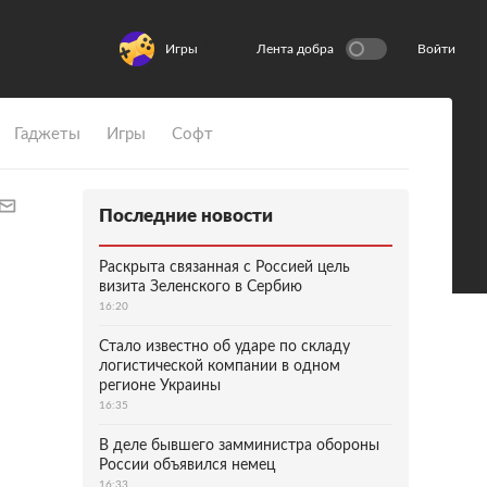
Игры
Лента добра
Войти
Гаджеты
Игры
Софт
Последние новости
Раскрыта связанная с Россией цель
визита Зеленского в Сербию
16:20
Стало известно об ударе по складу
логистической компании в одном
регионе Украины
16:35
В деле бывшего замминистра обороны
России объявился немец
16:33