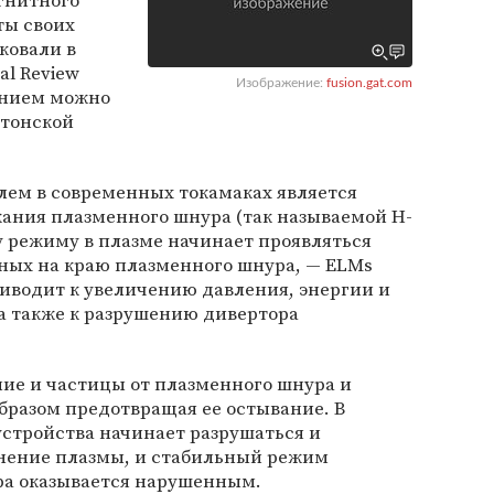
агнитного
ты своих
ковали в
al Review
Изображение:
fusion.gat.com
жанием можно
стонской
лем в современных токамаках является
жания плазменного шнура (так называемой H-
у режиму в плазме начинает проявляться
нных на краю плазменного шнура, — ELMs
приводит к увеличению давления, энергии и
а также к разрушению дивертора
ие и частицы от плазменного шнура и
образом предотвращая ее остывание. В
 устройства начинает разрушаться и
знение плазмы, и стабильный режим
ра оказывается нарушенным.