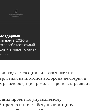
рмоядерный
антизм
В 2020-х
ах заработает самый
ный в мире токамак
ая 2014
роисходят реакции синтеза тяжелых
ер, гелия из изотопов водорода дейтерия и
х реакторов, где проходят процессы распада
.
ющих проект по управляемому
, предполагает работу по принципу
я на юге Франции в 60 километрах от