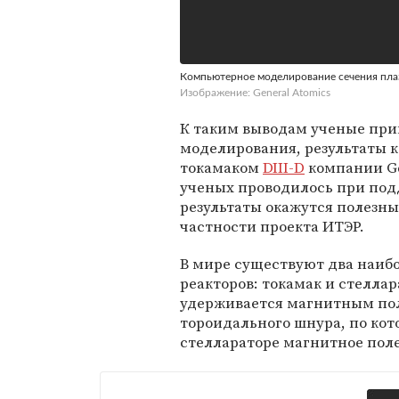
Компьютерное моделирование сечения плаз
Изображение: General Atomics
К таким выводам ученые пр
моделирования, результаты к
токамаком
DIII-D
компании Ge
ученых проводилось при под
результаты окажутся полезны
частности проекта ИТЭР.
В мире существуют два наиб
реакторов: токамак и стеллар
удерживается магнитным пол
тороидального шнура, по кот
стеллараторе магнитное пол