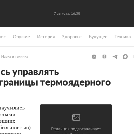
7 августа, 16:38
мос
Оружие
История
Здоровье
Будущее
Техника
Наука и техника
сь управлять
 границы термоядерного
научились
асными
нешних
бильностью)