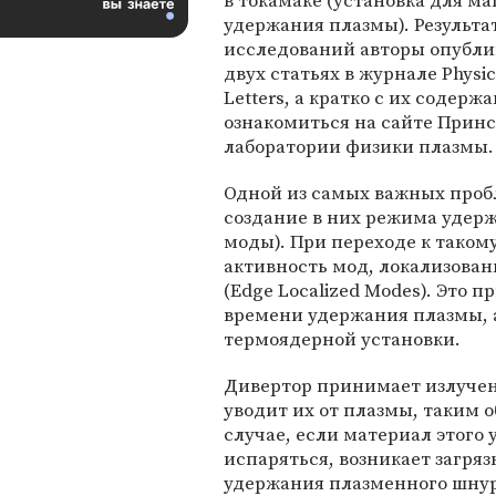
в токамаке (установка для м
удержания плазмы). Результа
исследований авторы опубли
двух статьях в журнале Physic
Letters, а кратко с их содер
ознакомиться на сайте Прин
лаборатории физики плазмы.
Одной из самых важных проб
создание в них режима удер
моды). При переходе к таком
активность мод, локализова
(Edge Localized Modes). Это 
времени удержания плазмы, 
термоядерной установки.
Дивертор принимает излучен
уводит их от плазмы, таким 
случае, если материал этого
испаряться, возникает загря
удержания плазменного шну