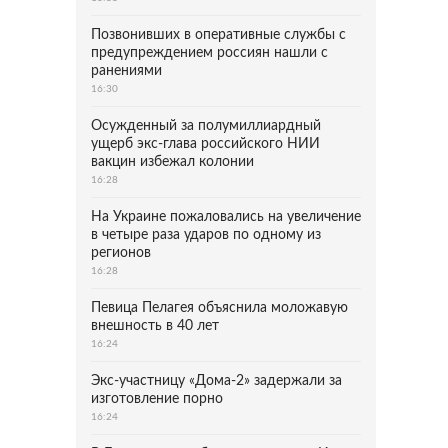
Позвонивших в оперативные службы с
предупреждением россиян нашли с
ранениями
16:30
Осужденный за полумиллиардный
ущерб экс-глава российского НИИ
вакцин избежал колонии
16:28
На Украине пожаловались на увеличение
в четыре раза ударов по одному из
регионов
16:28
Певица Пелагея объяснила моложавую
внешность в 40 лет
16:24
Экс-участницу «Дома-2» задержали за
изготовление порно
16:24