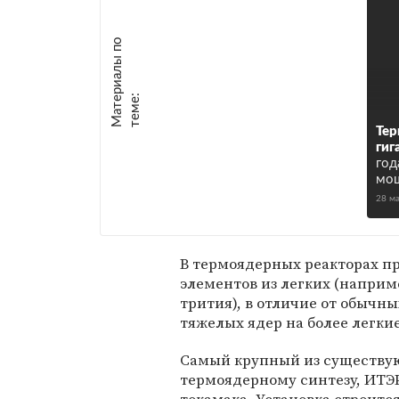
М
а
т
р
и
а
л
ы
п
о
т
е
м
е
е
:
Те
гиг
год
мощ
28 м
В термоядерных реакторах п
элементов из легких (наприм
трития), в отличие от обычны
тяжелых ядер на более легкие
Самый крупный из существу
термоядерному синтезу, ИТЭР
токамака. Установка строитс