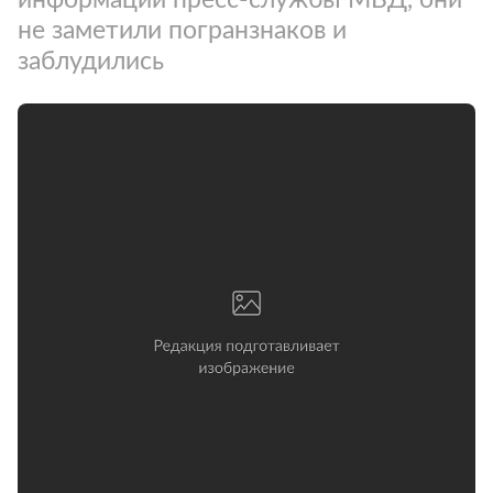
не заметили погранзнаков и
заблудились