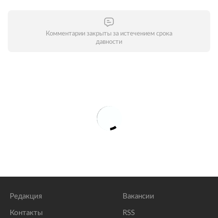
Комментарии закрыты за истечением срока
давности
Редакция
Вакансии
Контакты
RSS