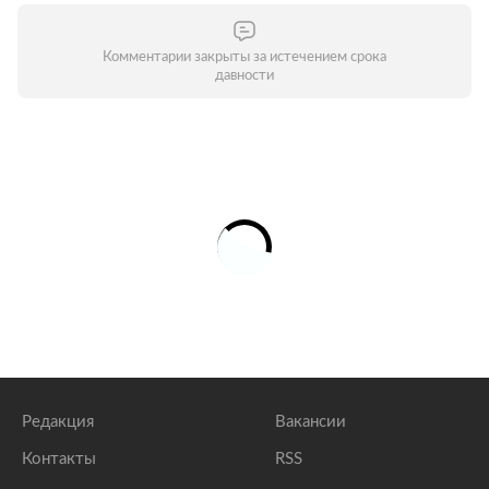
Комментарии закрыты за истечением срока
давности
Редакция
Вакансии
Контакты
RSS