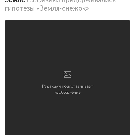
гипотезы «Земля-снежок»