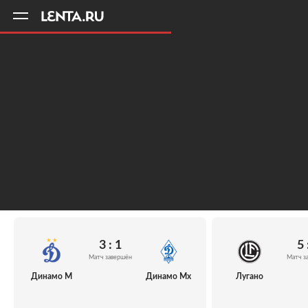
11
A
3 : 1
5 
Матч завершён
Матч з
Динамо М
Динамо Мх
Лугано