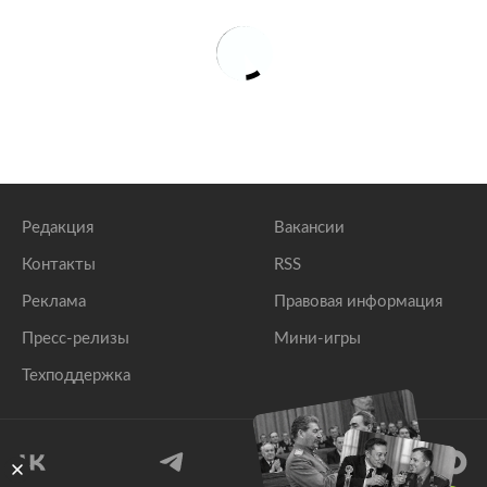
Редакция
Вакансии
Контакты
RSS
Реклама
Правовая информация
Пресс-релизы
Мини-игры
Техподдержка