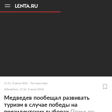
11
A
11:15, 8 июня 2016
Путешествия
(обновлено: 11:16, 8 июня 2016)
Медведев пообещал развивать
туризм в случае победы на
президентских выборах
Премьер-