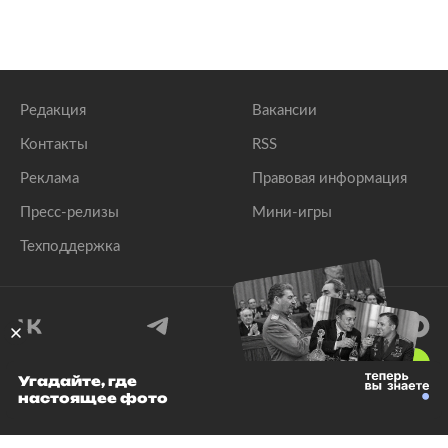
Редакция
Вакансии
Контакты
RSS
Реклама
Правовая информация
Пресс-релизы
Мини-игры
Техподдержка
18
+
Угадайте, где
настоящее фото
© 1999–2026 Все права защищены.
ООО «Лента.Ру»