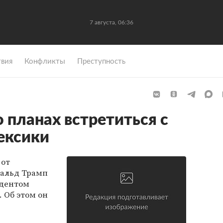
7 августа, 06:36
вия
Конфликты
Преступность
 планах встретиться с
ексики
 от
нальд Трамп
идентом
 Об этом он