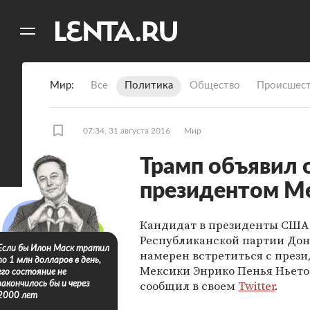
11
A
Мир
Все
Политика
Общество
Происшест
07:34, 31 августа 2016
Мир
Трамп объявил о
президентом М
Кандидат в президенты США
Республиканской партии До
Если бы Илон Маск тратил
намерен встретиться с през
по 1 млн долларов в день,
Мексики Энрико Пенья Ньето.
его состояние не
сообщил в своем
Twitter
.
закончилось бы и через
2000 лет