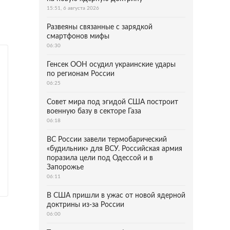
15:51, 6 августа 2026
Развеяны связанные с зарядкой
смартфонов мифы
06:30
Генсек ООН осудил украинские удары
по регионам России
06:25
Совет мира под эгидой США построит
военную базу в секторе Газа
06:18
ВС России завели термобарический
«будильник» для ВСУ. Российская армия
поразила цели под Одессой и в
Запорожье
06:11
В США пришли в ужас от новой ядерной
доктрины из-за России
06:00