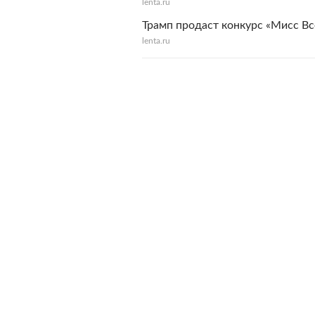
lenta.ru
Трамп продаст конкурс «Мисс Вс
lenta.ru