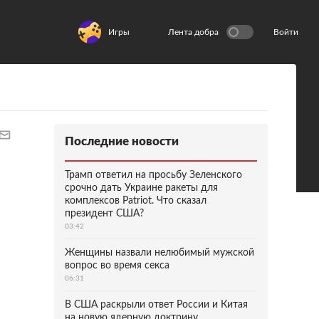
Игры
Лента добра
Войти
Последние новости
Трамп ответил на просьбу Зеленского
срочно дать Украине ракеты для
комплексов Patriot. Что сказал
президент США?
03:42
Женщины назвали нелюбимый мужской
вопрос во время секса
06:31
В США раскрыли ответ России и Китая
на новую ядерную доктрину