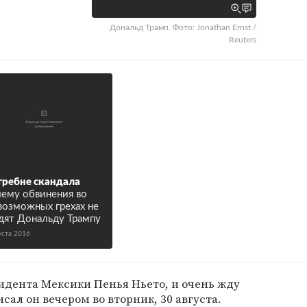
Дональд Трамп. Фото: Jonathan Ernst /
Reuters
гребне скандала
ему обвинения во
возможных грехах не
дят Дональду Трампу
уста 2016
идента Мексики Пенья Ньето, и очень жду
исал он вечером во вторник, 30 августа.