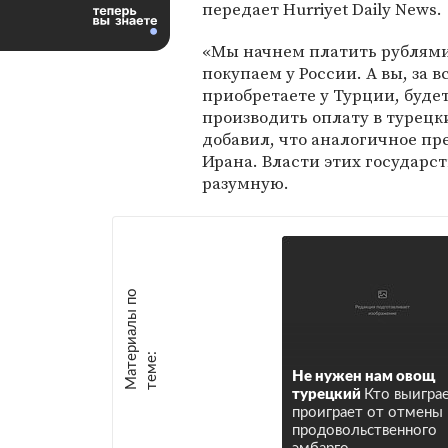
передает Hurriyet Daily News.
«Мы начнем платить рублями 
покупаем у России. А вы, за вс
приобретаете у Турции, буде
производить оплату в турецк
добавил, что аналогичное пр
Ирана. Власти этих государст
разумную.
М
а
т
р
и
а
л
ы
п
о
т
е
м
е
е
:
Не нужен нам овощ
турецкий
Кто выигра
проиграет от отмены
продовольственного