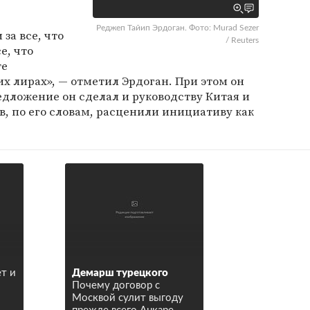
Реджеп Тайип Эрдоган. Фото: Murad Sezer
за все, что
/ Reuters
е, что
те
их лирах», — отметил Эрдоган. При этом он
едложение он сделал и руководству Китая и
в, по его словам, расценили инициативу как
ет и
Демарш турецкого
Почему договор с
Москвой сулит выгоду