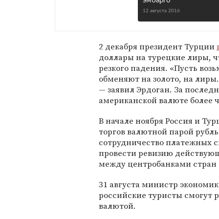
эмбарго
12 августа 2016
2 декабря президент Турции
доллары на турецкие лиры, 
резкого падения. «Пусть воз
обменяют на золото, на лиры.
— заявил Эрдоган. За послед
американской валюте более ч
В начале ноября Россия и Ту
торгов валютной парой рубль
сотрудничество платежных с
провести ревизию действую
между центробанками стран о
31 августа министр экономи
российские туристы смогут 
валютой.