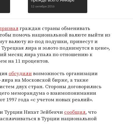
прежде всего Анкаре
12 октября 2016
призвал
граждан страны обменивать
чтобы помочь национальной валюте выйти из
ьмут валюту из-под подушки, принесут и
 Турецкая лира и золото поднимутся в цене»,
ний месяц лира упала по отношению к
ем на 11 процентов.
рция
обсудили
возможность организации
-лира на Московской бирже, а также
истем двух стран. Стороны договорились
щего меморандума о взаимопонимании
т 1997 года «с учетом новых реалий».
ки Турции Нихат Зейбекчи
сообщил
, что
расплачиваться в Турции национальной