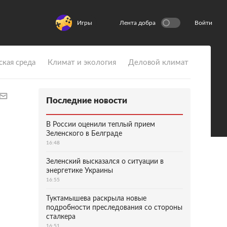
Игры
Лента добра
Войти
ская среда
Климат и экология
Деловой климат
Последние новости
В России оценили теплый прием
Зеленского в Белграде
16:48
Зеленский высказался о ситуации в
энергетике Украины
16:55
Туктамышева раскрыла новые
подробности преследования со стороны
сталкера
16:51