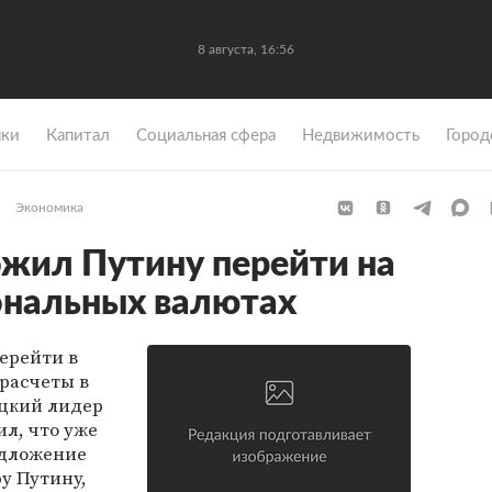
8 августа, 16:56
ки
Капитал
Социальная сфера
Недвижимость
Город
Экономика
жил Путину перейти на
ональных валютах
ерейти в
расчеты в
цкий лидер
л, что уже
едложение
у Путину,