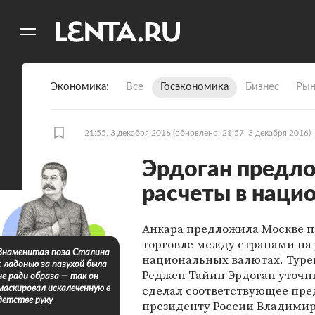
11
A
Экономика
Все
Госэкономика
Бизнес
Рын
21:55, 3 декабря 2016
(обновлено: 21:57, 3 декабря 2016)
Эрдоган предло
расчеты в наци
Анкара предложила Москве п
торговле между странами на 
Знаменитая поза Сталина
национальных валютах. Туре
с ладонью за пазухой была
Реджеп Тайип Эрдоган уточни
не ради образа — так он
сделал соответствующее пр
маскировал искалеченную в
детстве руку
президенту России Владимир