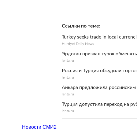
Ссылки по теме
Turkey seeks trade in local currenc
Hurriyet Daily News
Эрдоган призвал турок обменять
lenta.ru
Россия и Турция обсудили торг
lenta.ru
Анкара предложила российским 
lenta.ru
Турция допустила переход на р
lenta.ru
Новости СМИ2