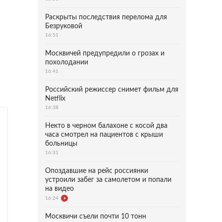
Раскрыты последствия перелома для
Безруковой
16:51
Москвичей предупредили о грозах и
похолодании
16:41
Российский режиссер снимет фильм для
Netflix
16:38
Некто в черном балахоне с косой два
часа смотрел на пациентов с крыши
больницы
16:31
Опоздавшие на рейс россиянки
устроили забег за самолетом и попали
на видео
16:24
Москвичи съели почти 10 тонн