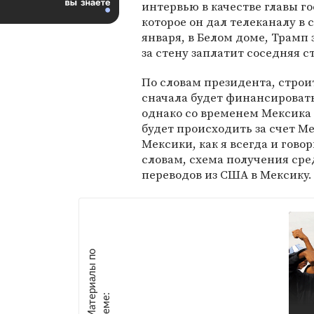
интервью в качестве главы го
которое он дал телеканалу в с
января, в Белом доме, Трамп 
за стену заплатит соседняя с
По словам президента, стро
сначала будет финансироват
однако со временем Мексика 
будет происходить за счет Ме
Мексики, как я всегда и гово
словам, схема получения сре
переводов из США в Мексику.
М
а
т
р
и
а
л
ы
п
о
т
е
м
е
е
: