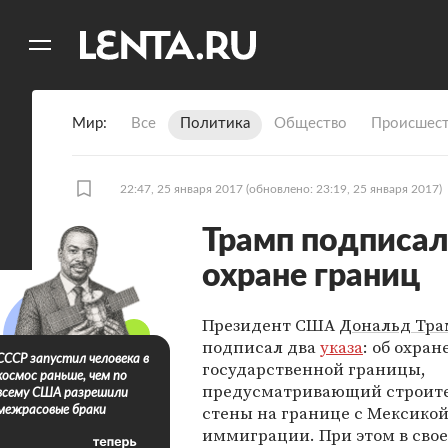
11
A
Мир
Все
Политика
Общество
Происшест
22:47, 25 января 2017
(обновлено: 23:19, 25 января 2017)
Трамп подписал
охране границ
Президент США
Дональд Тр
подписал два
указа
: об охран
СССР запустил человека в
государственной границы,
космос раньше, чем по
предусматривающий строите
всему США разрешили
стены на границе с Мексикой,
межрасовые браки
иммиграции. При этом в сво