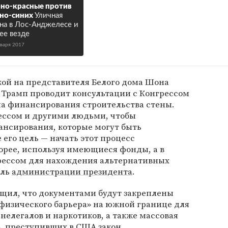
но-красные против
но-синих
Уличная
на в Лос-Анджелесе и
ее везде
нваря 2017
кой на представителя Белого дома Шона
 Трамп проводит консультации с Конгрессом
ма финансирования строительства стены.
рессом и другими людьми, чтобы
нсирования, которые могут быть
 его цель — начать этот процесс
корее, используя имеющиеся фонды, а в
рессом для нахождения альтернативных
ель
администрации президента
.
бщил, что документами будут закреплены
«физического барьера» на южной границе для
 нелегалов и наркотиков, а также массовая
, преступивших в США закон.