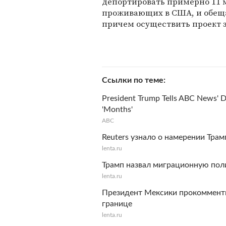
депортировать примерно 11 
проживающих в США, и обеща
причем осуществить проект з
Ссылки по теме
President Trump Tells ABC News' Da
'Months'
ABC
Reuters узнало о намерении Тра
lenta.ru
Трамп назвал миграционную пол
lenta.ru
Президент Мексики прокомменти
границе
lenta.ru