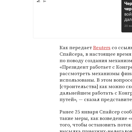
Чер
чер
вой
дал
20 я
Как передает
Reuters
со ссыл
Спайсера, в настоящее время
по поводу создания механиз
«Президент работает с Конг
рассмотреть механизмы фина
использованы. В этом вопросе
[строительства] как можно с
дальнейшем работать с Конг
путей», — сказал представит
Ранее 25 января Спайсер соо
такие меры, как возведение 
того, чтобы остановить поток
высылка приезжих-нелегалов