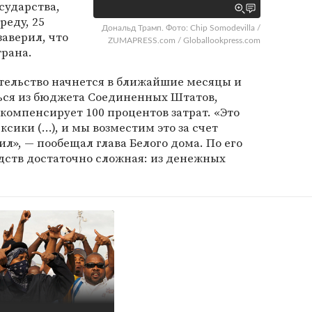
сударства,
реду, 25
Дональд Трамп. Фото: Chip Somodevilla /
заверил, что
ZUMAPRESS.com / Globallookpress.com
трана.
ительство начнется в ближайшие месяцы и
ься из бюджета Соединенных Штатов,
компенсирует 100 процентов затрат. «Это
ксики (…), и мы возместим это за счет
рил», — пообещал глава Белого дома. По его
дств достаточно сложная: из денежных