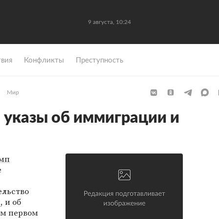
9 августа, 10:24
вия
Конфликты
Преступность
Мир
 указы об иммиграции и
амп
е
льство
 и об
ем первом