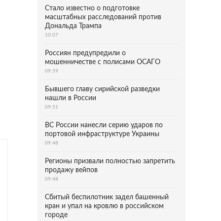
Стало известно о подготовке
масштабных расследований против
Дональда Трампа
10:07
Россиян предупредили о
мошенничестве с полисами ОСАГО
09:59
Бывшего главу сирийской разведки
нашли в России
09:51
ВС России нанесли серию ударов по
портовой инфраструктуре Украины
09:48
Регионы призвали полностью запретить
продажу вейпов
09:48
Сбитый беспилотник задел башенный
кран и упал на кровлю в российском
городе