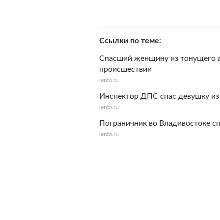
Ссылки по теме
Спасший женщину из тонущего а
происшествии
lenta.ru
Инспектор ДПС спас девушку из
lenta.ru
Пограничник во Владивостоке с
lenta.ru