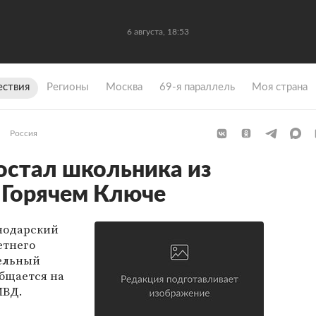
6 августа, 18:53
ствия
Регионы
Москва
69-я параллель
Моя страна
Россия
остал школьника из
 Горячем Ключе
снодарский
етнего
тельный
общается на
МВД.