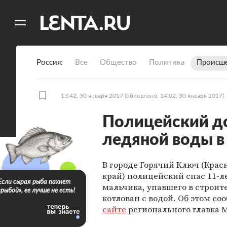
11
A
Россия
Все
Общество
Политика
Происше
13:42, 30 января 2017
(обновлено: 14:02, 30 января 2017)
Полицейский д
ледяной воды в
В городе Горячий Ключ (Кра
край) полицейский спас 11-л
Если сырая рыба пахнет
мальчика, упавшего в строи
«рыбой», ее лучше не есть!
котлован с водой. Об этом со
сайте
регионального главка 