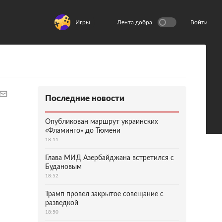
Игры
Лента добра
Войти
Последние новости
Опубликован маршрут украинских
«Фламинго» до Тюмени
18:11
Глава МИД Азербайджана встретился с
Будановым
18:52
Трамп провел закрытое совещание с
разведкой
18:50