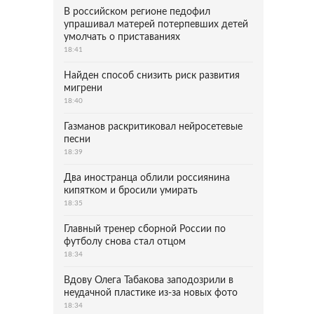
В российском регионе педофил
упрашивал матерей потерпевших детей
умолчать о приставаниях
18:41
Найден способ снизить риск развития
мигрени
18:40
Газманов раскритиковал нейросетевые
песни
18:39
Два иностранца облили россиянина
кипятком и бросили умирать
18:35
Главный тренер сборной России по
футболу снова стал отцом
18:34
Вдову Олега Табакова заподозрили в
неудачной пластике из-за новых фото
18:34