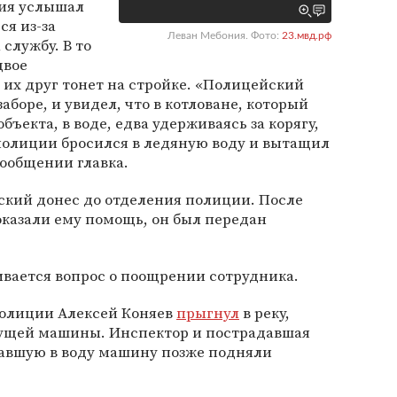
ия услышал
я из-за
Леван Мебония. Фото:
23.мвд.рф
 службу. В то
двое
 их друг тонет на стройке. «Полицейский
заборе, и увидел, что в котловане, который
бъекта, в воде, едва удерживаясь за корягу,
полиции бросился в ледяную воду и вытащил
сообщении главка.
ский донес до отделения полиции. После
оказали ему помощь, он был передан
вается вопрос о поощрении сотрудника.
полиции Алексей Коняев
прыгнул
в реку,
нущей машины. Инспектор и пострадавшая
авшую в воду машину позже подняли