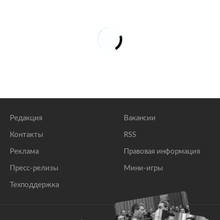
Редакция
Вакансии
Контакты
RSS
Реклама
Правовая информация
Пресс-релизы
Мини-игры
Техподдержка