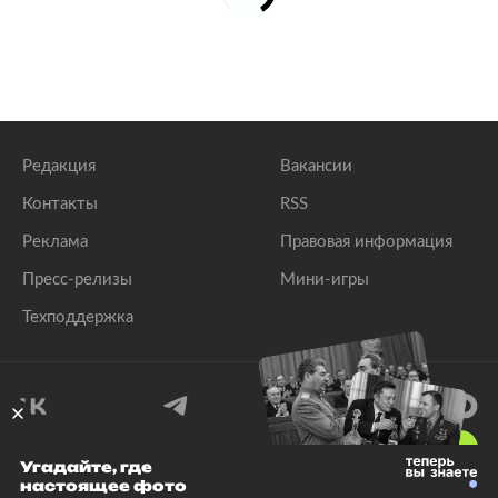
Редакция
Вакансии
Контакты
RSS
Реклама
Правовая информация
Пресс-релизы
Мини-игры
Техподдержка
18
+
Угадайте, где
настоящее фото
© 1999–2026 Все права защищены.
ООО «Лента.Ру»