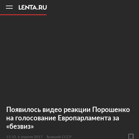
11
A
Появилось видео реакции Порошенко
на голосование Европарламента за
«безвиз»
15:33, 6 апреля 2017
Бывший СССР