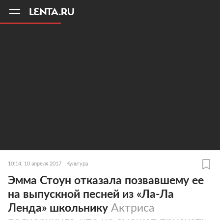
11
A
10:14, 10 апреля 2017
Культура
Эмма Стоун отказала позвавшему ее
на выпускной песней из «Ла-Ла
Ленда» школьнику
Актриса