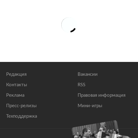
Редакция
Вакансии
Контакты
RSS
Реклама
Правовая информация
Пресс-релизы
Мини-игры
Техподдержка