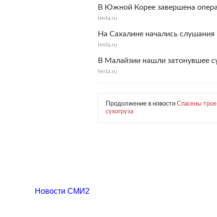
В Южной Корее завершена опера
lenta.ru
На Сахалине начались слушания 
lenta.ru
В Малайзии нашли затонувшее с
lenta.ru
Продолжение в новости
Спасены трое
сухогруза
Новости СМИ2