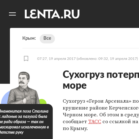
11
A
Крым
Все
07:27, 19 апреля 2017
(обновлено: 09:32, 19 апреля 2017)
Сухогруз потер
море
Сухогруз «Герои Арсенала» п
крушение районе Керченског
Знаменитая поза Сталина
Черном море. Об этом в среду,
с ладонью за пазухой была
сообщает
ТАСС
со ссылкой н
не ради образа — так он
по Крыму.
маскировал искалеченную в
детстве руку