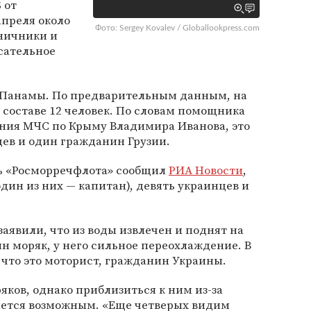
 от
апреля около
Фото: Sergey Kovalev / Globallookpress.com
аничники и
сательное
 Панамы. По предварительным данным, на
в составе 12 человек. По словам помощника
ения МЧС по Крыму Владимира Иванова, это
цев и один гражданин Грузии.
 «Росморречфлота» сообщил
РИА Новости
,
один из них — капитан), девять украинцев и
аявили, что из воды извлечен и поднят на
ин моряк, у него сильное переохлаждение. В
что это моторист, гражданин Украины.
ков, однако приблизиться к ним из-за
яется возможным. «Еще четверых видим