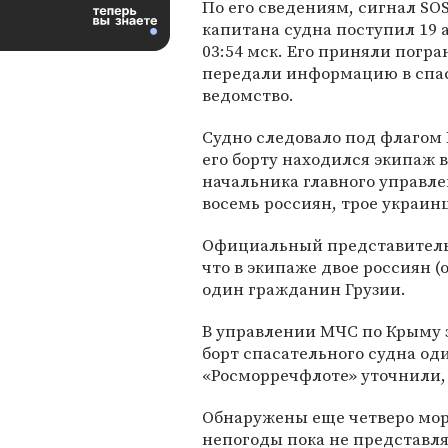
По его сведениям, сигнал SOS
капитана судна поступил 19 
03:54 мск. Его приняли погр
передали информацию в спа
ведомство.
Судно следовало под флагом
его борту находился экипаж 
начальника главного управл
восемь россиян, трое украин
Официальный представитель
что в экипаже двое россиян (
один гражданин Грузии.
В управлении МЧС по Крыму з
борт спасательного судна од
«Росморречфлоте» уточнили, 
Обнаружены еще четверо моря
непогоды пока не представл