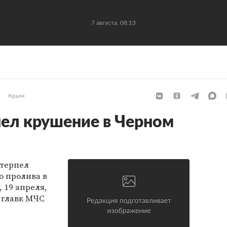
7 августа, 08:13
Крым
пел крушение в Черном
отерпел
о пролива в
 19 апреля,
а
главк МЧС