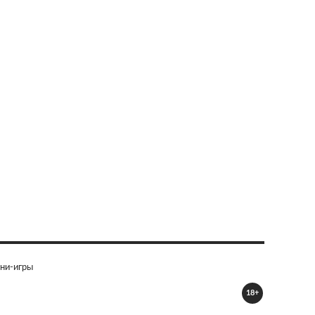
ни-игры
18+