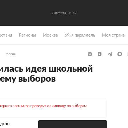
7 августа, 01:49
ствия
Регионы
Москва
69-я параллель
Моя страна
Россия
илась идея школьной
тему выборов
таршеклассников проведут олимпиаду по выборам
идею