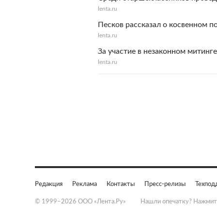
lenta.ru
Песков рассказал о косвенном п
lenta.ru
За участие в незаконном митинге
lenta.ru
Редакция
Реклама
Контакты
Пресс-релизы
Техпод
© 1999–2026 ООО «Лента.Ру»
Нашли опечатку? Нажмит