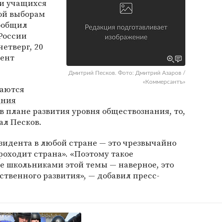
и учащихся
ой выборам
сообщил
России
четверг, 20
дент
Дмитрий Песков. Фото: Дмитрий Азаров /
«Коммерсантъ»
маются
ания
в плане развития уровня обществознания, то,
ал Песков.
зидента в любой стране — это чрезвычайно
роходит страна». «Поэтому такое
е школьниками этой темы — наверное, это
ственного развития», — добавил пресс-