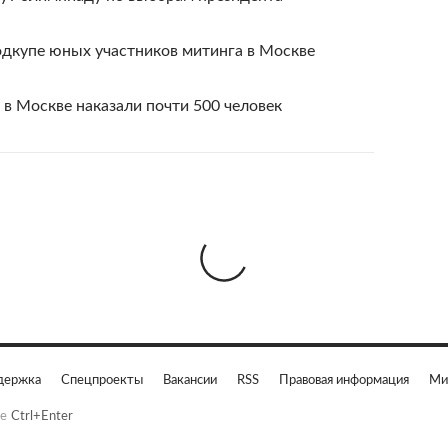
одкупе юных участников митинга в Москве
 в Москве наказали почти 500 человек
держка
Спецпроекты
Вакансии
RSS
Правовая информация
Ми
е
Ctrl+Enter