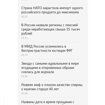
Страна НАТО нарастила импорт одного
российского продукта до максимума
01:25
В России назвали регионы с пенсией
среди неработающих свыше 35 тысяч
рублей
01:21
В МИД России усомнились в
беспристрастности юстиции ФРГ
01:19
Звезда с самыми идеальными в мире
ягодицами в откровенных образах
снялась для журнала
01:00
Развеян миф о плохом качестве спермы
у мужчин старше 40 лет
01:00
Названы дата и время прощания с