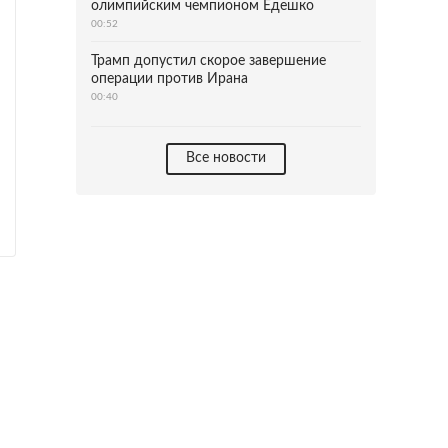
олимпийским чемпионом Едешко
00:52
Трамп допустил скорое завершение
операции против Ирана
00:40
Все новости