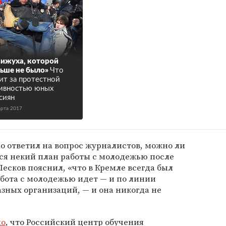
ижуха, которой
ьше не было»
Что
ит за протестной
ивностью юных
сиян
арта 2017
но ответил на вопрос журналистов, можно ли
лся некий план работы с молодежью после
Песков пояснил, «что в Кремле всегда был
бота с молодежью идет — и по линии
зных организаций, — и она никогда не
но
, что Российский центр обучения