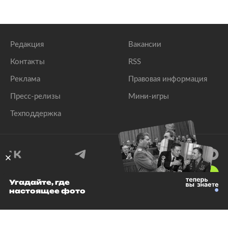
Редакция
Вакансии
Контакты
RSS
Реклама
Правовая информация
Пресс-релизы
Мини-игры
Техподдержка
18
+
Угадайте, где
настоящее фото
© 1999–2026 Все права защищены.
ООО «Лента.Ру»
Лента добра