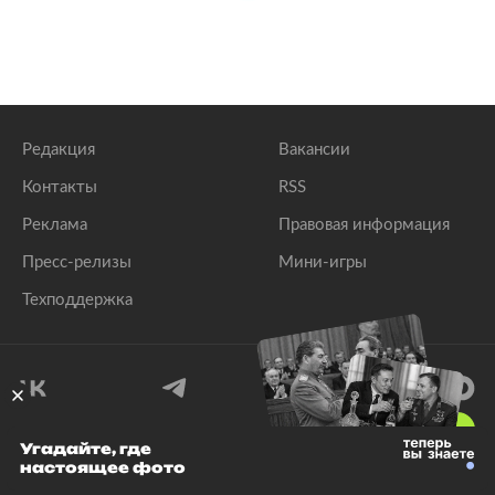
Редакция
Вакансии
Контакты
RSS
Реклама
Правовая информация
Пресс-релизы
Мини-игры
Техподдержка
18
+
Угадайте, где
настоящее фото
© 1999–2026 Все права защищены.
ООО «Лента.Ру»