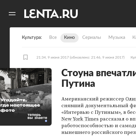
11
A
Культура
Все
Кино
Сериалы
Музыка
К
21:34, 9 июня 2017
(обновлено: 21:46, 9 июня 2017)
Ку
Стоуна впечатл
Путина
Американский режиссер
Оли
Угадайте,
снявший документальный ф
где настоящее
фото
«Интервью с Путиным», в бес
New York Times
рассказал о в
работоспособностью и само
нынешнего российского през