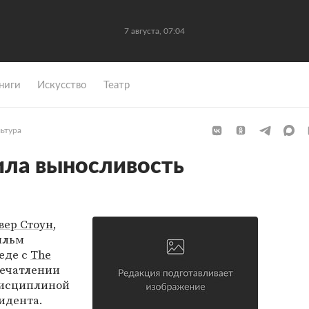
7 августа, 07:04
ниги
Искусство
Театр
льтура
ила выносливость
вер Стоун
,
ильм
еде с
The
печатлении
дисциплиной
идента.