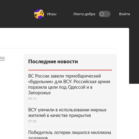
Игры
Лента добра
Войти
Последние новости
ВС России завели термобарический
«будильник» для ВСУ. Российская армия
поразила цели под Одессой и в
Запорожье
06:11
ВСУ уличили в использовании мирных
жителей в качестве прикрытия
07:02
Победитель лотереи лишился миллиона
долларов