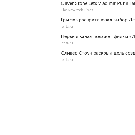
Oliver Stone Lets Vladimir Putin Ta
The New York Times
Грымов раскритиковал выбор Ле
lenta.ru
Первый канал покажет фильм «
lenta.ru
Оливер Стоун раскрыл цель соз
lenta.ru