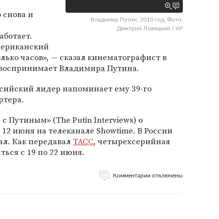
 снова и
Владимир Путин, 2010 год. Фото:
Дмитрий Ловецкий / AP
аботает.
мериканский
лько часов», — сказал кинематографист в
н воспринимает
Владимира Путина
.
ссийский лидер напоминает ему 39-го
ртера
.
 Путиным» (The Putin Interviews) о
 12 июня на телеканале Showtime. В России
ал. Как передавал
ТАСС
, четырехсерийная
ься с 19 по 22 июня.
Комментарии отключены