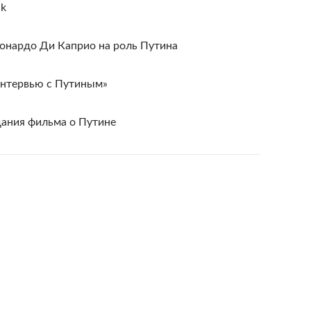
lk
онардо Ди Каприо на роль Путина
Интервью с Путиным»
дания фильма о Путине