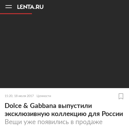
11
A
15:20, 18 июля 2017
Ценности
Dolce & Gabbana выпустили
эксклюзивную коллекцию для России
Вещи уже появились в продаже