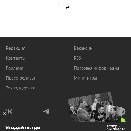
Редакция
Вакансии
Контакты
RSS
Реклама
Правовая информация
Пресс-релизы
Мини-игры
Техподдержка
18
+
Угадайте, где