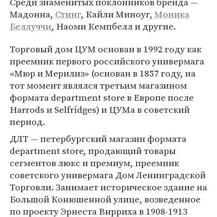
Среди знаменитых поклонников бренда —
Мадонна,
Стинг
, Кайли Миноуг,
Моника
Беллуччи
, Наоми Кемпбелл и другие.
Торговый дом ЦУМ основан в 1992 году как
преемник первого российского универмага
«Мюр и Мерилиз» (основан в 1857 году, на
тот момент являлся третьим магазином
формата department store в Европе после
Harrods и Selfridges) и ЦУМа в советский
период.
ДЛТ — петербургский магазин формата
department store, продающий товары
сегментов люкс и премиум, преемник
советского универмага Дом Ленинградской
Торговли. Занимает историческое здание на
Большой Конюшенной улице, возведенное
по проекту Эрнеста Вирриха в 1908-1913