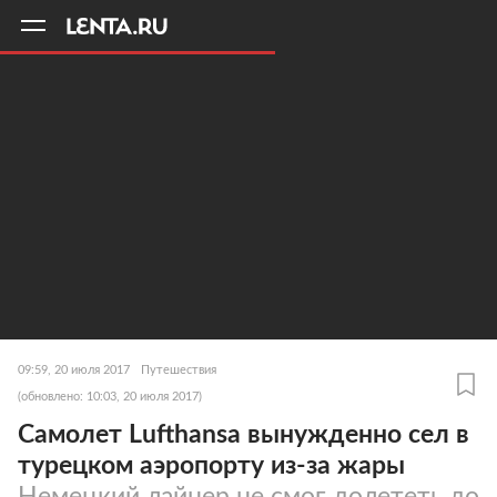
11
A
09:59, 20 июля 2017
Путешествия
(обновлено: 10:03, 20 июля 2017)
Самолет Lufthansa вынужденно сел в
турецком аэропорту из-за жары
Немецкий лайнер не смог долететь до