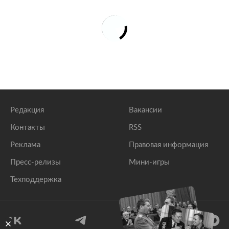
Редакция
Вакансии
Контакты
RSS
Реклама
Правовая информация
Пресс-релизы
Мини-игры
Техподдержка