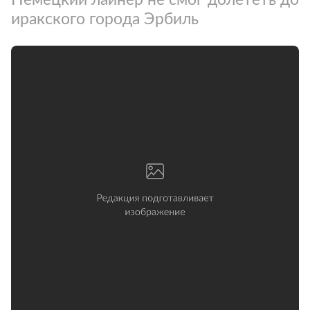
иракского города Эрбиль