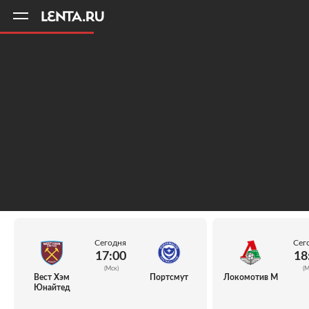
11
A
Сегодня
Сег
17:00
18
(Мск)
(М
Вест Хэм
Портсмут
Локомотив М
Юнайтед