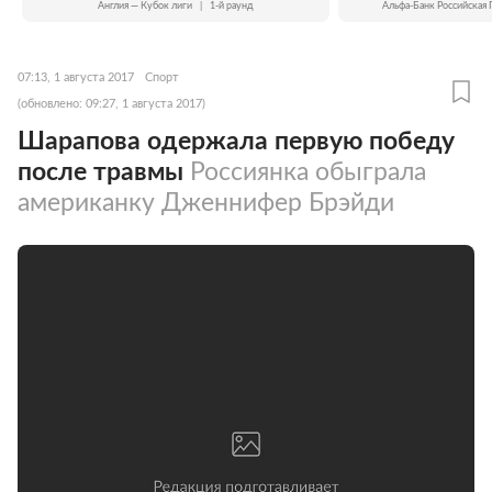
Англия — Кубок лиги
|
1-й раунд
Альфа-Банк Российская 
07:13, 1 августа 2017
Спорт
(обновлено: 09:27, 1 августа 2017)
Шарапова одержала первую победу
после травмы
Россиянка обыграла
американку Дженнифер Брэйди