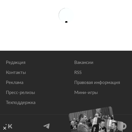
Редакция
Вакансии
Контакты
RSS
Реклама
Правовая информация
Пресс-релизы
Мини-игры
Техподдержка