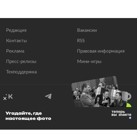
Редакция
Вакансии
Контакты
RSS
Реклама
Правовая информация
Пресс-релизы
Мини-игры
Техподдержка
18
+
Угадайте, где
настоящее фото
© 1999–2026 Все права защищены.
ООО «Лента.Ру»
Лента добра