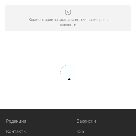
Комментарии закрыты за истечением срока
давности
Редакция
Вакансии
Контакты
RSS