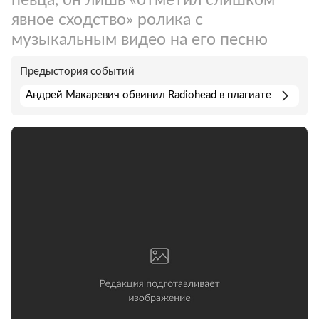
явное сходство» ролика с
музыкальным видео на его песню
Предыстория событий
Андрей Макаревич обвинил Radiohead в плагиате