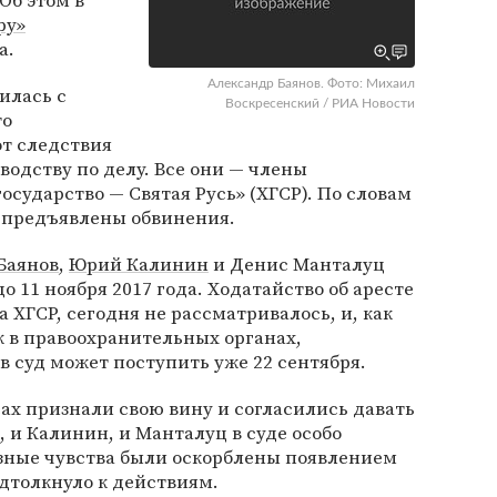
Об этом в
ру»
а.
Александр Баянов. Фото: Михаил
илась с
Воскресенский / РИА Новости
то
от следствия
водству по делу. Все они — члены
осударство — Святая Русь» (ХГСР). По словам
е предъявлены обвинения.
Баянов
,
Юрий Калинин
и Денис Манталуц
о 11 ноября 2017 года. Ходатайство об аресте
а ХГСР, сегодня не рассматривалось, и, как
 в правоохранительных органах,
 суд может поступить уже 22 сентября.
сах признали свою вину и согласились давать
, и Калинин, и Манталуц в суде особо
озные чувства были оскорблены появлением
дтолкнуло к действиям.