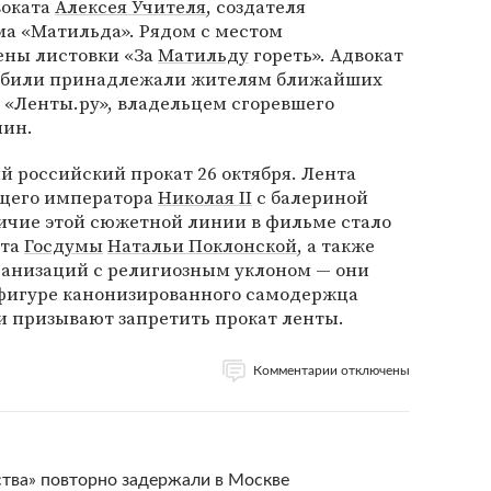
воката
Алексея Учителя
, создателя
ма «Матильда». Рядом с местом
ены листовки «За
Матильду
гореть». Адвокат
мобили принадлежали жителям ближайших
 «Ленты.ру», владельцем сгоревшего
нин.
 российский прокат 26 октября. Лента
щего императора
Николая II
с балериной
чие этой сюжетной линии в фильме стало
ата
Госдумы
Натальи Поклонской
, а также
анизаций с религиозным уклоном — они
 фигуре канонизированного самодержца
и призывают запретить прокат ленты.
Комментарии отключены
ства» повторно задержали в Москве