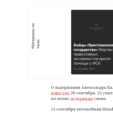
М
а
т
р
и
а
л
ы
п
о
т
е
м
е
е
:
Бойцы «Христианско
государства»
Жертвы
православных
экстремистов просят
помощи у ФСБ
11 сентября 2017
О задержании Александра Ка
известно
20 сентября. 21 сен
но позже
задержали
снова.
11 сентября автомобили Hond