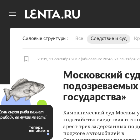
11
A
Силовые структуры
Все
Следствие и суд
Кр
20:35, 21 сентября 2017
(обновлено: 20:46, 21 сентября 2
Московский суд
подозреваемых 
государства»
Хамовнический суд Москвы у
Если сырая рыба пахнет
«рыбой», ее лучше не есть!
ходатайство следствия и са
арест трех задержанных по д
поджоге автомобилей в