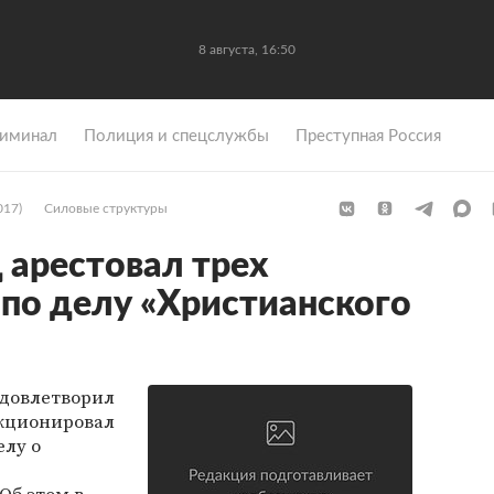
8 августа, 16:50
иминал
Полиция и спецслужбы
Преступная Россия
017)
Силовые структуры
 арестовал трех
по делу «Христианского
довлетворил
нкционировал
елу о