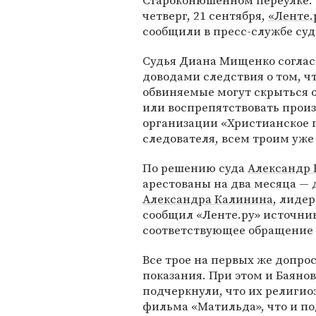
Староконюшенном переулке. 
четверг, 21 сентября,
«Ленте.
сообщили в пресс-службе суд
Судья Диана Мищенко соглас
доводами следствия о том, ч
обвиняемые могут скрыться 
или воспрепятствовать произ
организации «Христианское г
следователя, всем троим уж
По решению суда
Александр 
арестованы на два месяца — д
Александра Калинина
, лидер
сообщил «Ленте.ру» источник
соответствующее обращение в
Все трое на первых же допро
показания. При этом и Баянов
подчеркнули, что их религи
фильма «Матильда», что и по