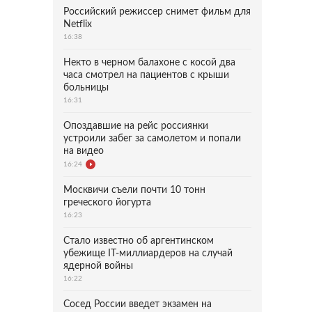
Российский режиссер снимет фильм для
Netflix
16:38
Некто в черном балахоне с косой два
часа смотрел на пациентов с крыши
больницы
16:31
Опоздавшие на рейс россиянки
устроили забег за самолетом и попали
на видео
16:24
Москвичи съели почти 10 тонн
греческого йогурта
16:23
Стало известно об аргентинском
убежище IT-миллиардеров на случай
ядерной войны
16:22
Сосед России введет экзамен на