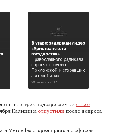
В угаре: задержан лидер
«Христианского
го
государства»
Православного радикала
спросят о связи с
Поклонской и сгоревших
автомобилях
20 сентября 2017
линина и трех подозреваемых
стало
тября Калинина
отпустили
после допроса —
a и Mercedes сгорели рядом с офисом