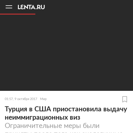
11
A
01:57, 9 октября 2017
Мир
Турция в США приостановила выдачу
неиммиграционных виз
Ограничительные меры были