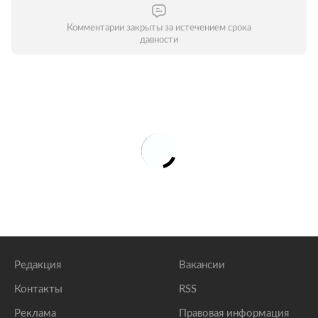
Комментарии закрыты за истечением срока
давности
Редакция
Вакансии
Контакты
RSS
Реклама
Правовая информация