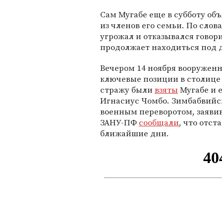
Сам Мугабе еще в субботу об
из членов его семьи. По сло
угрожал и отказывался говор
продолжает находиться под
Вечером 14 ноября вооружен
ключевые позиции в столице
стражу были
взяты
Мугабе и 
Игнасиус Чомбо. Зимбабвийск
военным переворотом, заявив
ЗАНУ-ПФ
сообщали
, что отст
ближайшие дни.