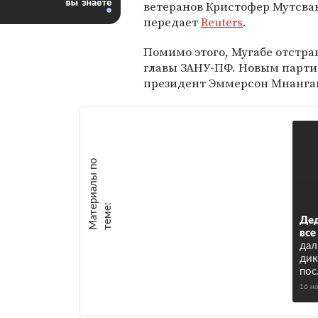
ветеранов Кристофер Мутсва
передает
Reuters
.
Помимо этого, Мугабе отстра
главы ЗАНУ-ПФ. Новым парт
президент Эммерсон Мнангаг
М
а
т
р
и
а
л
ы
п
о
т
е
м
е
е
:
Дед
все
дал
дик
пос
16 н