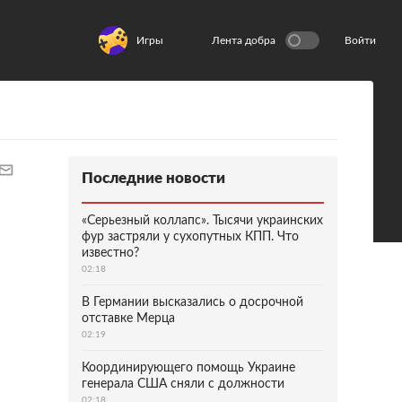
Игры
Лента добра
Войти
Последние новости
«Серьезный коллапс». Тысячи украинских
фур застряли у сухопутных КПП. Что
известно?
02:18
В Германии высказались о досрочной
отставке Мерца
02:19
Координирующего помощь Украине
генерала США сняли с должности
02:18