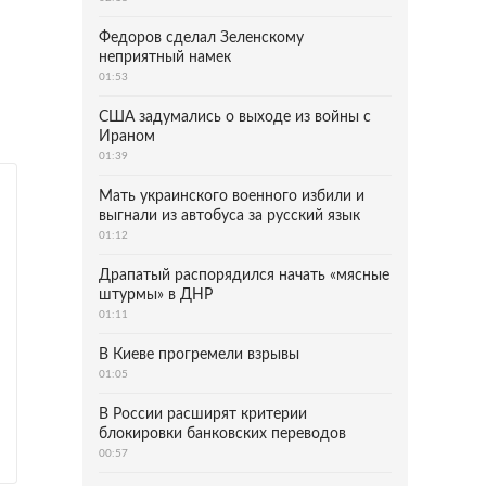
Федоров сделал Зеленскому
неприятный намек
01:53
США задумались о выходе из войны с
Ираном
01:39
Мать украинского военного избили и
выгнали из автобуса за русский язык
01:12
Драпатый распорядился начать «мясные
штурмы» в ДНР
01:11
В Киеве прогремели взрывы
01:05
В России расширят критерии
блокировки банковских переводов
00:57