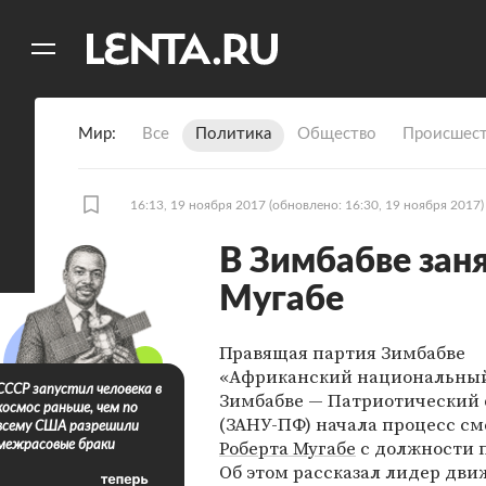
11
A
Мир
Все
Политика
Общество
Происшест
16:13, 19 ноября 2017
(обновлено: 16:30, 19 ноября 2017)
В Зимбабве зан
Мугабе
Правящая партия Зимбабве
«Африканский национальный
СССР запустил человека в
Зимбабве — Патриотический
космос раньше, чем по
(ЗАНУ-ПФ) начала процесс с
всему США разрешили
Роберта Мугабе
с должности 
межрасовые браки
Об этом рассказал лидер дв