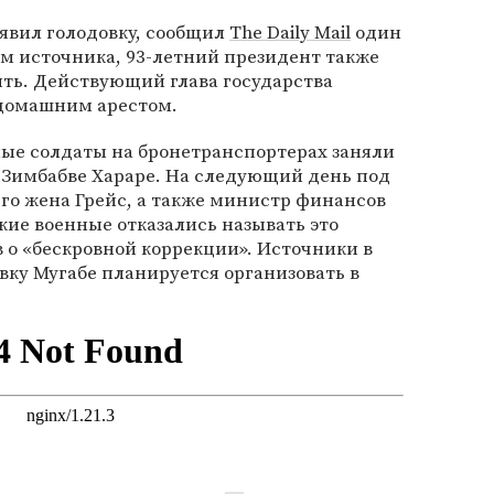
ъявил голодовку, сообщил
The Daily Mail
один
вам источника, 93-летний президент также
ить. Действующий глава государства
 домашним арестом.
ные солдаты на бронетранспортерах заняли
 Зимбабве Хараре. На следующий день под
его жена Грейс, а также министр финансов
ие военные отказались называть это
 о «бескровной коррекции». Источники в
авку Мугабе планируется организовать в