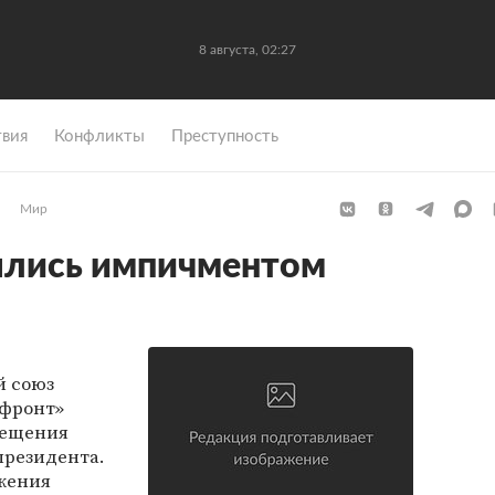
8 августа, 02:27
вия
Конфликты
Преступность
Мир
ялись импичментом
 союз
 фронт»
мещения
президента.
ижения