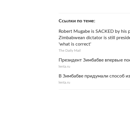
Ссылки по теме
Robert Mugabe is SACKED by his par
Zimbabwean dictator is still presid
'what is correct'
The Daily Mail
Президент Зимбабве впервые по
lenta.ru
В Зимбабве придумали способ из
lenta.ru