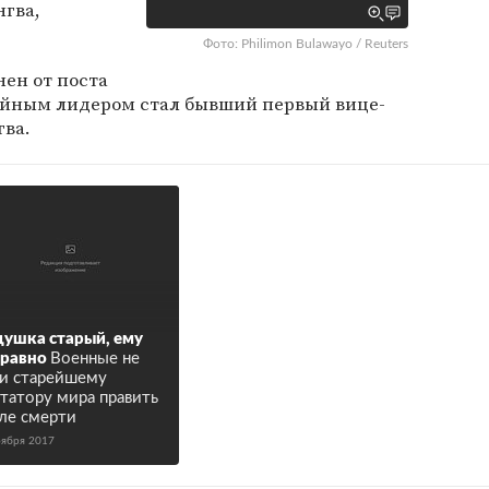
нгва,
Фото: Philimon Bulawayo / Reuters
нен от поста
ийным лидером стал бывший первый вице-
ва.
ушка старый, ему
 равно
Военные не
и старейшему
татору мира править
ле смерти
оября 2017