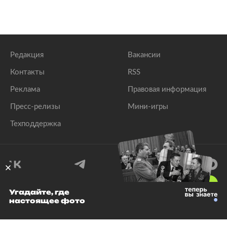
Редакция
Вакансии
Контакты
RSS
Реклама
Правовая информация
Пресс-релизы
Мини-игры
Техподдержка
18
+
Угадайте, где
настоящее фото
© 1999–2026 Все права защищены.
ООО «Лента.Ру»