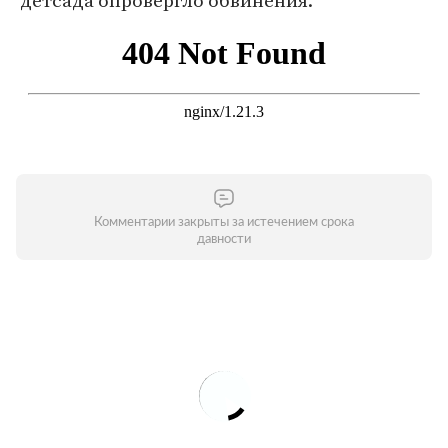
детсада опровергло обвинения.
Комментарии закрыты за истечением срока
давности