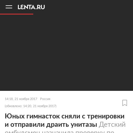
11
A
14:18, 21 ноября 2017
Россия
(обновлено: 14:20, 21 ноября 2017)
Юных гимнасток сняли с тренировки
и отправили драить унитазы
Детский
омбудсмен назначила проверку по